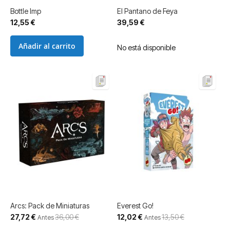
Bottle Imp
El Pantano de Feya
12,55 €
39,59 €
Añadir al carrito
No está disponible
Arcs: Pack de Miniaturas
Everest Go!
Precio
Precio
27,72 €
36,00 €
12,02 €
13,50 €
Antes
Antes
especial
especial