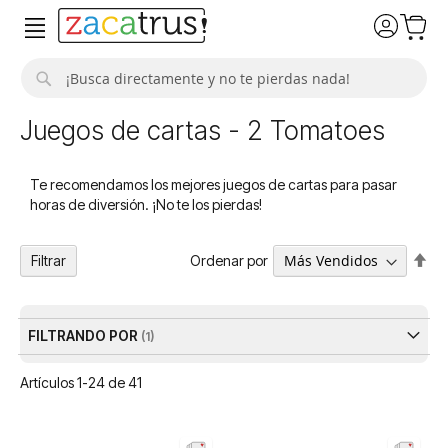
Buscar
Juegos de cartas - 2 Tomatoes
Te recomendamos los mejores juegos de cartas para pasar
horas de diversión. ¡No te los pierdas!
Fija
Ordenar por
Filtrar
Dir
De
FILTRANDO POR
Artículos
1
-
24
de
41