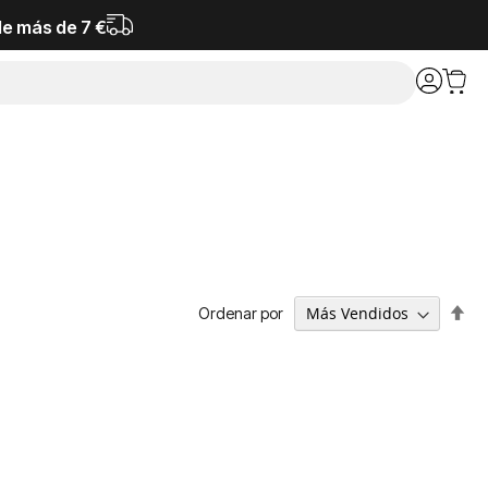
de más de 7 €
Fija
Ordenar por
Dir
De