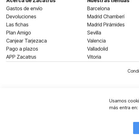
Acerca de Zacatrus
Nuestras tiendas
Gastos de envío
Barcelona
Devoluciones
Madrid Chamberí
Las fichas
Madrid Pirámides
Plan Amigo
Sevilla
Canjear Tarjezaca
Valencia
Pago a plazos
Valladolid
APP Zacatrus
Vitoria
Condi
Usamos cookie
más entra en