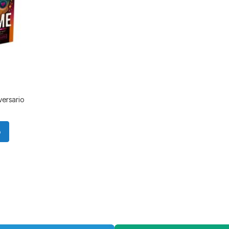
versario
o