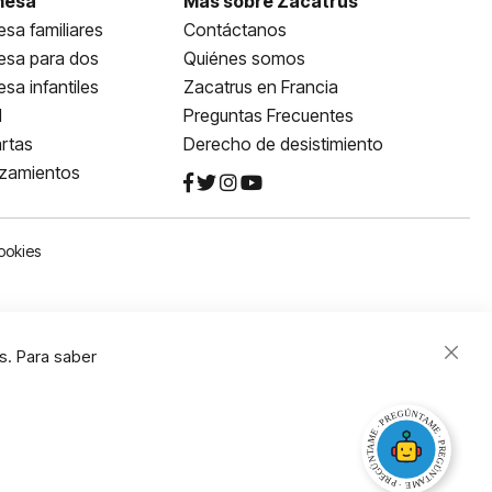
mesa
Más sobre Zacatrus
sa familiares
Contáctanos
esa para dos
Quiénes somos
sa infantiles
Zacatrus en Francia
l
Preguntas Frecuentes
rtas
Derecho de desistimiento
nzamientos
ookies
s. Para saber
Close
Cooki
Bar