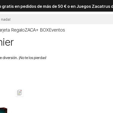
io gratis en pedidos de más de 50 € o en Juegos Zacatrus 
arjeta Regalo
ZACA+ BOX
Eventos
nier
diversión. ¡No te los pierdas!