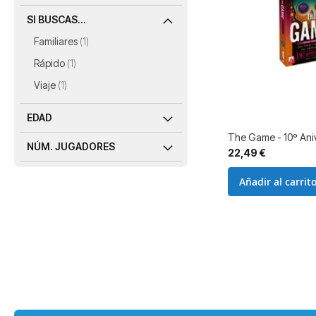
SI BUSCAS...
artículo
Familiares
1
artículo
Rápido
1
artículo
Viaje
1
EDAD
The Game - 10º Ani
NÚM. JUGADORES
22,49 €
Añadir al carrit