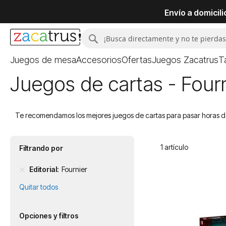
Envío a domicil
Buscar
Buscar
Juegos de mesa
Accesorios
Ofertas
Juegos Zacatrus
T
Juegos de cartas - Four
Te recomendamos los mejores juegos de cartas para pasar horas de 
1
artículo
Filtrando por
Editorial
Fournier
Quitar todos
Opciones y filtros