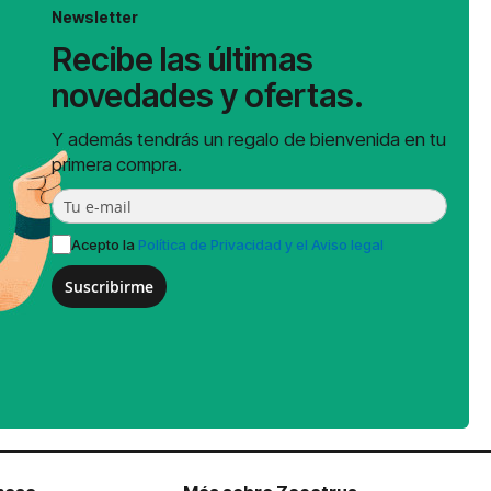
Newsletter
Recibe las últimas
novedades y ofertas.
Y además tendrás un regalo de bienvenida en tu
primera compra.
Acepto la
Política de Privacidad y el Aviso legal
Suscribirme