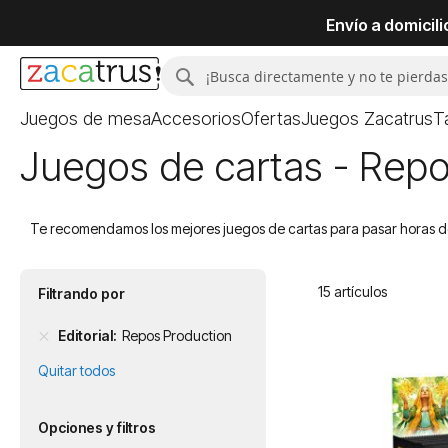
Envío a domicil
Buscar
Buscar
Juegos de mesa
Accesorios
Ofertas
Juegos Zacatrus
T
Juegos de cartas - Repo
Te recomendamos los mejores juegos de cartas para pasar horas de 
15
artículos
Filtrando por
Editorial
Repos Production
Quitar todos
Opciones y filtros