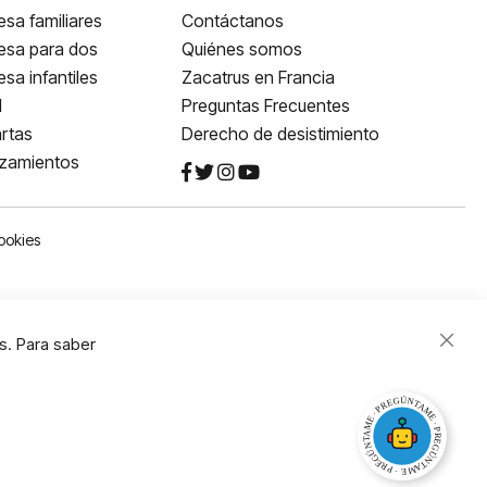
sa familiares
Contáctanos
esa para dos
Quiénes somos
sa infantiles
Zacatrus en Francia
l
Preguntas Frecuentes
rtas
Derecho de desistimiento
nzamientos
ookies
s. Para saber
Close
Cooki
Bar