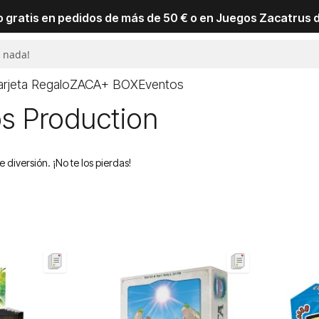
io gratis en pedidos de más de 50 € o en Juegos Zacatrus 
arjeta Regalo
ZACA+ BOX
Eventos
s Production
diversión. ¡No te los pierdas!