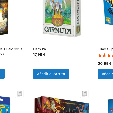
os: Duelo por la
Carnuta
Time's Up
dos
17,99 €
Valoració
90%
20,99 €
o
Añadir al carrito
Añadir