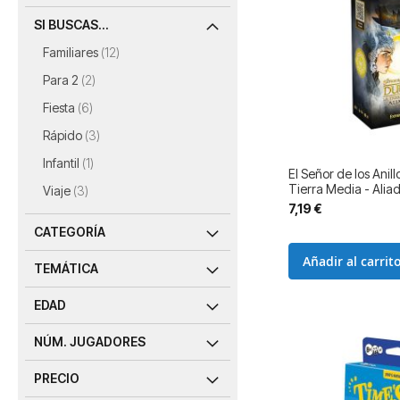
SI BUSCAS...
artículos
Familiares
12
artículos
Para 2
2
artículos
Fiesta
6
artículos
Rápido
3
artículo
Infantil
1
El Señor de los Anill
Tierra Media - Alia
artículos
Viaje
3
7,19 €
CATEGORÍA
Añadir al carrit
TEMÁTICA
EDAD
NÚM. JUGADORES
PRECIO