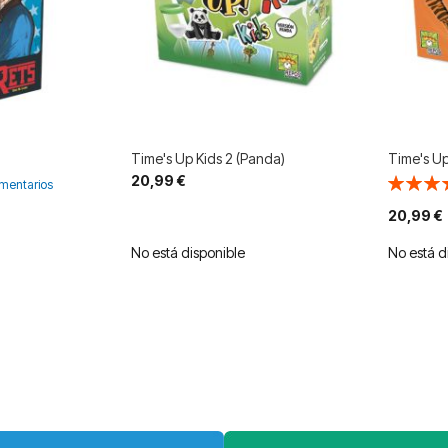
Time's Up Kids 2 (Panda)
Time's Up
20,99 €
Valoració
mentarios
80%
20,99 €
No está disponible
No está d