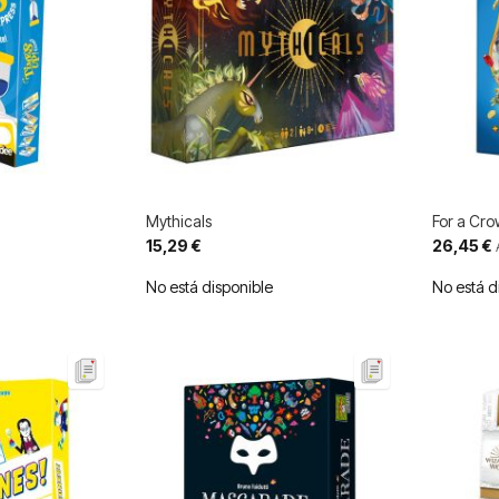
Mythicals
For a Cr
Precio
15,29 €
26,45 €
especial
No está disponible
No está d