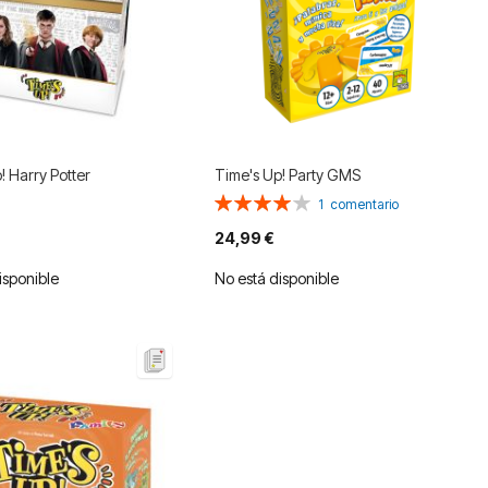
! Harry Potter
Time's Up! Party GMS
Valoración:
1
comentario
80%
24,99 €
isponible
No está disponible