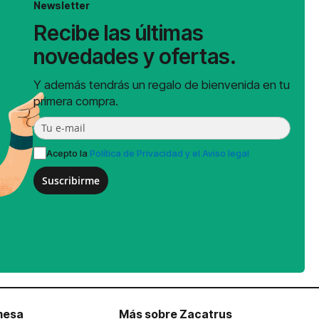
Newsletter
Recibe las últimas
novedades y ofertas.
Y además tendrás un regalo de bienvenida en tu
primera compra.
Acepto la
Política de Privacidad y el Aviso legal
Suscribirme
mesa
Más sobre Zacatrus