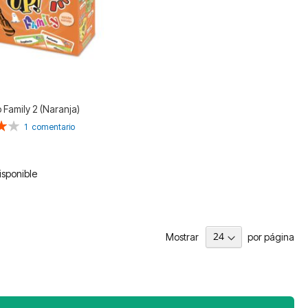
 Family 2 (Naranja)
n:
1
comentario
isponible
Mostrar
por página