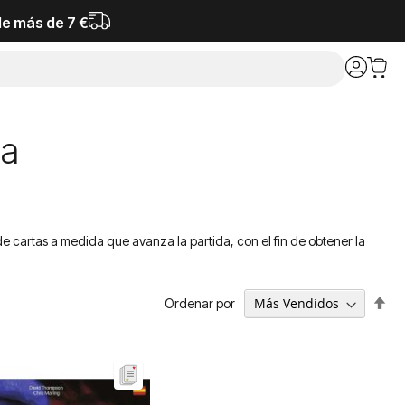
de más de 7 €
ca
 cartas a medida que avanza la partida, con el fin de obtener la
Fija
Ordenar por
Dir
De