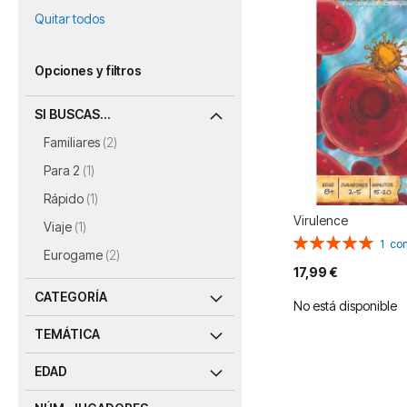
Quitar todos
Opciones y filtros
SI BUSCAS...
artículos
Familiares
2
artículo
Para 2
1
artículo
Rápido
1
Virulence
artículo
Viaje
1
Valoración:
1
com
artículos
Eurogame
2
100%
17,99 €
CATEGORÍA
No está disponible
TEMÁTICA
EDAD