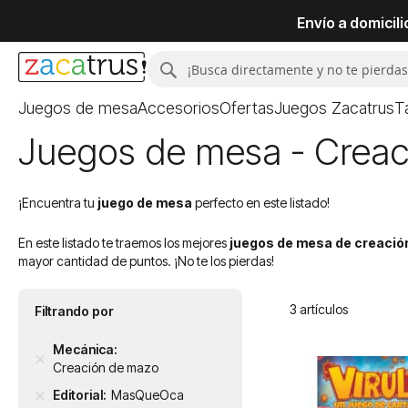
Envío a domicil
Buscar
Buscar
Juegos de mesa
Accesorios
Ofertas
Juegos Zacatrus
T
Juegos de mesa - Crea
¡Encuentra tu
juego de mesa
perfecto en este listado!
En este listado te traemos los mejores
juegos de mesa de creació
mayor cantidad de puntos. ¡No te los pierdas!
3
artículos
Filtrando por
Mecánica
Creación de mazo
Editorial
MasQueOca