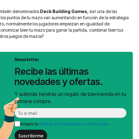
también denominados
Deck Building Games,
son una de las
 los puntos de tu mazo van aumentando en función de la estrategia
 mazo, normalmente los jugadores empiezan en igualdad de
onomizar bien tu mazo para ganar la partida, combinar bien tus
estros juegos de mazos?
Newsletter
Recibe las últimas
novedades y ofertas.
Y además tendrás un regalo de bienvenida en tu
primera compra.
Acepto la
Política de Privacidad y el Aviso legal
Suscribirme