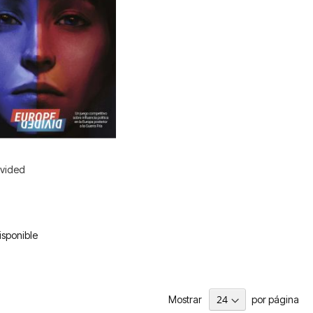
ivided
isponible
Mostrar
por página