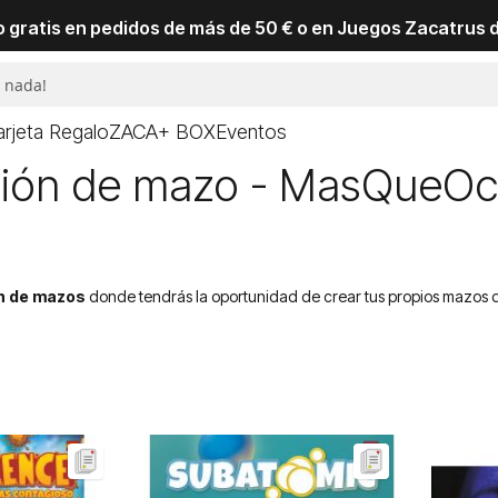
io gratis en pedidos de más de 50 € o en Juegos Zacatrus 
arjeta Regalo
ZACA+ BOX
Eventos
ción de mazo - MasQueO
n de mazos
donde tendrás la oportunidad de crear tus propios mazos de