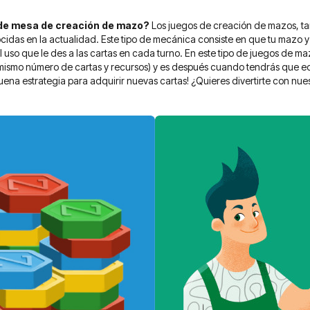
 de mesa de creación de mazo?
Los juegos de creación de mazos, 
das en la actualidad. Este tipo de mecánica consiste en que tu mazo y
el uso que le des a las cartas en cada turno. En este tipo de juegos de
mismo número de cartas y recursos) y es después cuando tendrás que ec
uena estrategia para adquirir nuevas cartas! ¿Quieres divertirte con nu