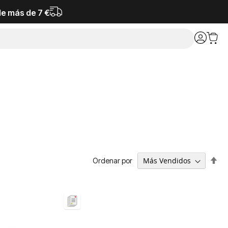
de más de 7 €
Fija
Ordenar por
Dir
De