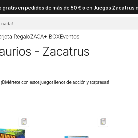
io gratis en pedidos de más de 50 € o en Juegos Zacatrus 
arjeta Regalo
ZACA+ BOX
Eventos
urios - Zacatrus
¡Diviértete con estos juegos llenos de acción y sorpresas!