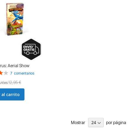
rus: Aerial Show
n:
7
comentarios
12,95 €
Antes
 al carrito
Mostrar
por página