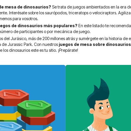
 de mesa de dinosaurios?
Se trata de juegos ambientados en la era d
e. Interésate sobre los saurópodos, triceratops o velociraptors. Agiliza 
nemos para vosotros.
uegos de dinosaurios más populares?
En este listado te recomend
 número de participantes o por mecánica de juego.
os del Jurásico, más de 200 millones atrás y sumérgete en la historia de 
 de Jurassic Park.
Con nuestros
juegos de mesa sobre dinosaurio
los dinosaurios este es tu sitio. ¡Prepárate!