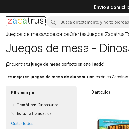
Envío a domicil
Buscar
Buscar
Juegos de mesa
Accesorios
Ofertas
Juegos Zacatrus
T
Juegos de mesa - Dinosa
¡Encuentra tu
juego de mesa
perfecto en este listado!
Los
mejores juegos de mesa de dinosaurios
están en Zacatrus. 
3
artículos
Filtrando por
Temática
Dinosaurios
Editorial
Zacatrus
Quitar todos