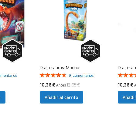
Draftosaurus: Marina
Draftosau
Valoración:
Valoració
mentarios
9
comentarios
96%
80%
Precio
Precio
10,36 €
12,95 €
10,36 €
Antes
especial
especial
o
Añadir al carrito
Añadir