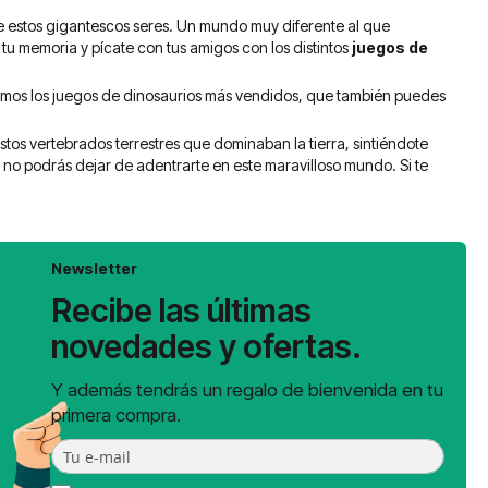
e estos gigantescos seres. Un mundo muy diferente al que
tu memoria y pícate con tus amigos con los distintos
juegos de
amos los juegos de dinosaurios más vendidos, que también puedes
estos vertebrados terrestres que dominaban la tierra, sintiéndote
s
no podrás dejar de adentrarte en este maravilloso mundo. Si te
Newsletter
Recibe las últimas
novedades y ofertas.
Y además tendrás un regalo de bienvenida en tu
primera compra.