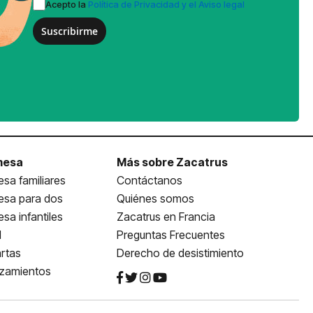
Acepto la
Política de Privacidad y el Aviso legal
Suscribirme
mesa
Más sobre Zacatrus
sa familiares
Contáctanos
esa para dos
Quiénes somos
sa infantiles
Zacatrus en Francia
l
Preguntas Frecuentes
rtas
Derecho de desistimiento
nzamientos