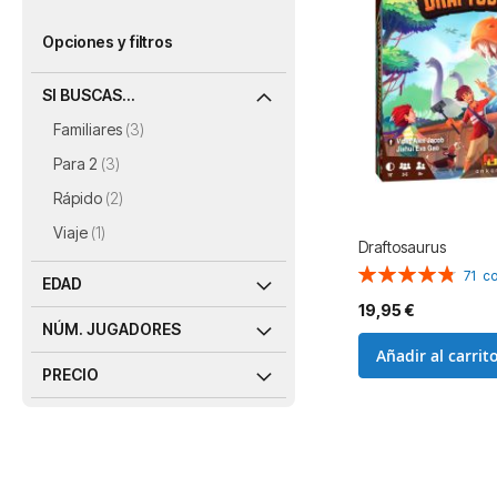
Opciones y filtros
SI BUSCAS...
artículos
Familiares
3
artículos
Para 2
3
artículos
Rápido
2
artículo
Viaje
1
Draftosaurus
Valoración:
71
co
EDAD
97%
19,95 €
NÚM. JUGADORES
Añadir al carrit
PRECIO