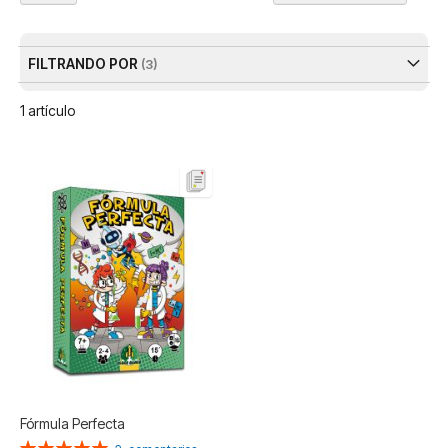
Dir
De
FILTRANDO POR
1
artículo
Fórmula Perfecta
Valoración: