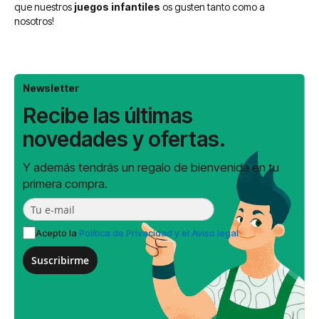
que nuestros
juegos infantiles
os gusten tanto como a
nosotros!
Newsletter
Recibe las últimas
novedades y ofertas.
Y además tendrás un regalo de bienvenida en tu
primera compra.
Acepto la
Política de Privacidad y el Aviso legal
Suscribirme