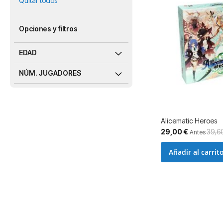
Quitar todos
Opciones y filtros
EDAD
NÚM. JUGADORES
Alicematic Heroes
Precio
29,00 €
39,6
Antes
especial
Añadir al carrit