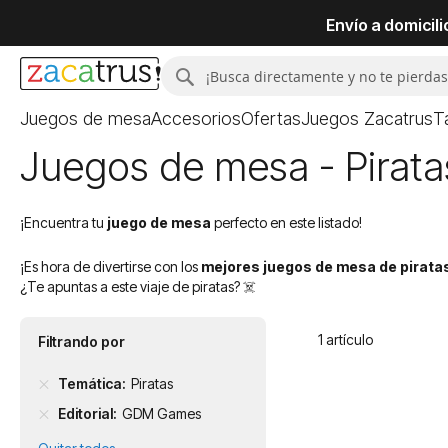
Envío a domicil
Buscar
Buscar
Juegos de mesa
Accesorios
Ofertas
Juegos Zacatrus
T
Juegos de mesa - Pira
¡Encuentra tu
juego de mesa
perfecto en este listado!
¡Es hora de divertirse con los
mejores juegos de mesa de pirata
¿Te apuntas a este viaje de piratas? ☠️
1
artículo
Filtrando por
Temática
Piratas
Editorial
GDM Games