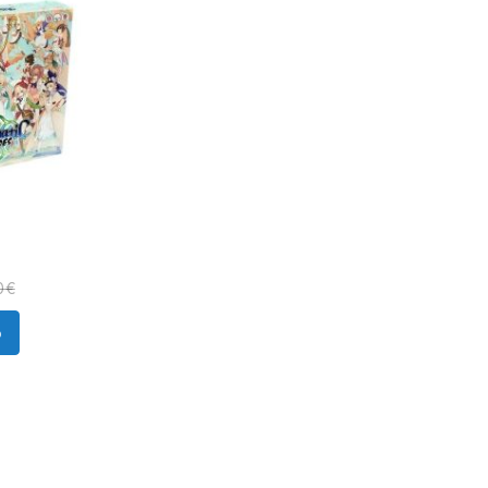
0 €
o