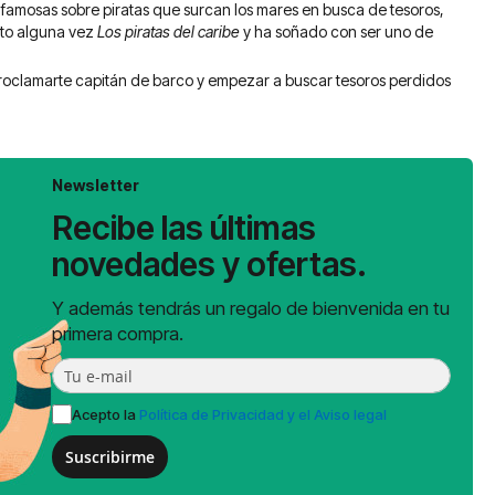
 famosas sobre piratas que surcan los mares en busca de tesoros,
sto alguna vez
Los piratas del caribe
y ha soñado con ser uno de
proclamarte capitán de barco y empezar a buscar tesoros perdidos
Newsletter
Recibe las últimas
novedades y ofertas.
Y además tendrás un regalo de bienvenida en tu
primera compra.
Acepto la
Política de Privacidad y el Aviso legal
Suscribirme