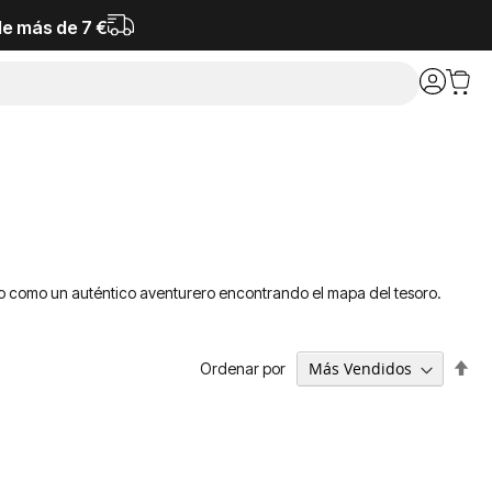
de más de 7 €
 o como un auténtico aventurero encontrando el mapa del tesoro.
Fija
Ordenar por
Dir
De