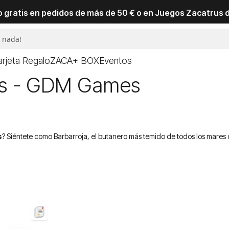
io gratis en pedidos de más de 50 € o en Juegos Zacatrus 
arjeta Regalo
ZACA+ BOX
Eventos
tas - GDM Games
s
? Siéntete como Barbarroja, el butanero más temido de todos los mares