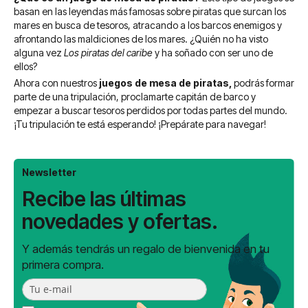
basan en las leyendas más famosas sobre piratas que surcan los
mares en busca de tesoros, atracando a los barcos enemigos y
afrontando las maldiciones de los mares. ¿Quién no ha visto
alguna vez
Los piratas del caribe
y ha soñado con ser uno de
ellos?
Ahora con nuestros
juegos de mesa de piratas,
podrás formar
parte de una tripulación, proclamarte capitán de barco y
empezar a buscar tesoros perdidos por todas partes del mundo.
¡Tu tripulación te está esperando! ¡Prepárate para navegar!
Newsletter
Recibe las últimas
novedades y ofertas.
Y además tendrás un regalo de bienvenida en tu
primera compra.