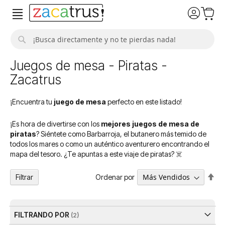
Buscar
Juegos de mesa - Piratas -
Zacatrus
¡Encuentra tu
juego de mesa
perfecto en este listado!
¡Es hora de divertirse con los
mejores juegos de mesa de
piratas
? Siéntete como Barbarroja, el butanero más temido de
todos los mares o como un auténtico aventurero encontrando el
mapa del tesoro. ¿Te apuntas a este viaje de piratas? ☠️
Fija
Ordenar por
Filtrar
Dir
De
FILTRANDO POR