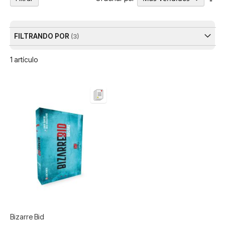
Dir
De
FILTRANDO POR
1
artículo
Bizarre Bid