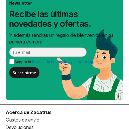
Newsletter
Recibe las últimas
novedades y ofertas.
Y además tendrás un regalo de bienvenida en tu
primera compra.
Acepto la
Política de Privacidad y el Aviso legal
Suscribirme
Acerca de Zacatrus
Gastos de envío
Devoluciones