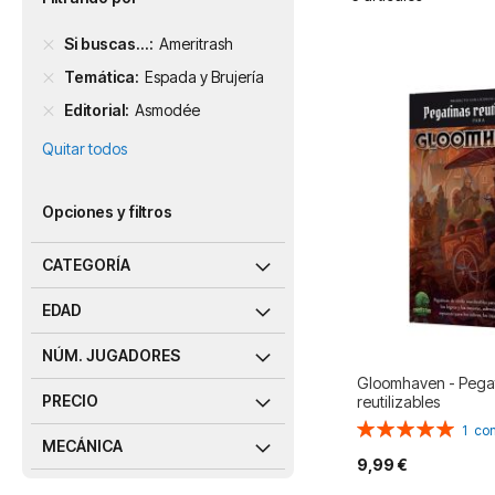
Si buscas...
Ameritrash
Temática
Espada y Brujería
Editorial
Asmodée
Quitar todos
Opciones y filtros
CATEGORÍA
EDAD
NÚM. JUGADORES
Gloomhaven - Pega
PRECIO
reutilizables
Valoración:
1
com
MECÁNICA
100%
9,99 €