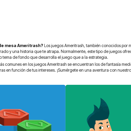
 de mesa Ameritrash?
Los juegos Ameritrash, también conocidos por m
ado y una historia que te atrapa. Normalmente, este tipo de juegos of
o tema de fondo que desarrolla el juego que a la estrategia.
más comunes en los juegos Ameritrash se encuentran los de fantasía medi
as en función de tus intereses. ¡Sumérgete en una aventura con nuestr