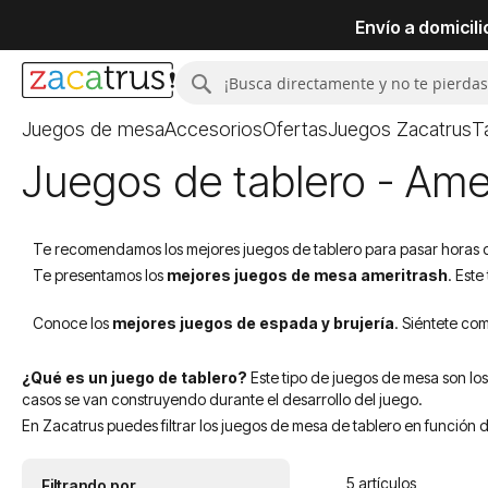
Envío a domicil
Buscar
Buscar
Juegos de mesa
Accesorios
Ofertas
Juegos Zacatrus
T
Juegos de tablero - Ame
Te recomendamos los mejores juegos de tablero para pasar horas de 
Te presentamos los
mejores juegos de mesa ameritrash
. Est
Conoce los
mejores juegos de espada y brujería
. Siéntete co
¿Qué es un juego de tablero?
Este tipo de juegos de mesa son los
casos se van construyendo durante el desarrollo del juego.
En Zacatrus puedes filtrar los juegos de mesa de tablero en función d
5
artículos
Filtrando por