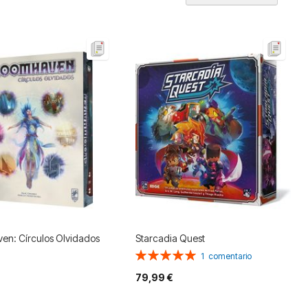
Dir
De
en: Círculos Olvidados
Starcadia Quest
Valoración:
1
comentario
100%
79,99 €