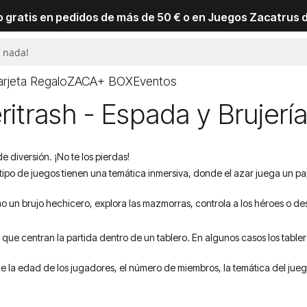
io gratis en pedidos de más de 50 € o en Juegos Zacatrus 
arjeta Regalo
ZACA+ BOX
Eventos
ritrash - Espada y Brujer
diversión. ¡No te los pierdas!
e tipo de juegos tienen una temática inmersiva, donde el azar juega un p
mo un brujo hechicero, explora las mazmorras, controla a los héroes o des
 que centran la partida dentro de un tablero. En algunos casos los tabl
e la edad de los jugadores, el número de miembros, la temática del juego, 