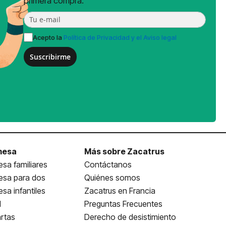
primera compra.
Acepto la
Política de Privacidad y el Aviso legal
Suscribirme
mesa
Más sobre Zacatrus
sa familiares
Contáctanos
esa para dos
Quiénes somos
sa infantiles
Zacatrus en Francia
l
Preguntas Frecuentes
rtas
Derecho de desistimiento