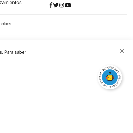
nzamientos
ookies
s. Para saber
Close
Cooki
Bar