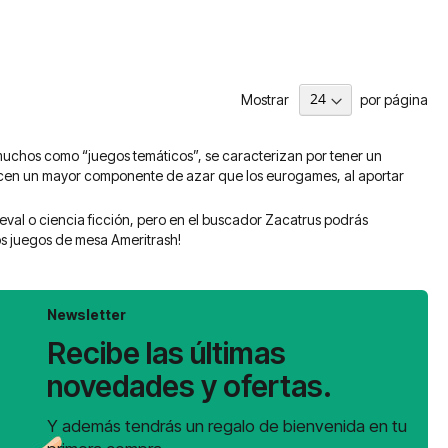
Mostrar
por página
uchos como “juegos temáticos”, se caracterizan por tener un
recen un mayor componente de azar que los eurogames, al aportar
eval o ciencia ficción, pero en el buscador Zacatrus podrás
os juegos de mesa Ameritrash!
Newsletter
Recibe las últimas
novedades y ofertas.
Y además tendrás un regalo de bienvenida en tu