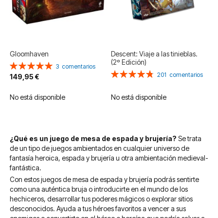
Gloomhaven
Descent: Viaje a las tinieblas.
(2º Edición)
Valoración:
3
comentarios
Valoración:
100%
201
comentarios
149,95 €
96%
No está disponible
No está disponible
¿Qué es un juego de mesa de espada y brujería?
Se trata
de un tipo de juegos ambientados en cualquier universo de
fantasía heroica, espada y brujería u otra ambientación medieval-
fantástica.
Con estos juegos de mesa de espada y brujería podrás sentirte
como una auténtica bruja o introducirte en el mundo de los
hechiceros, desarrollar tus poderes mágicos o explorar sitios
desconocidos. Ayuda a tus héroes favoritos a vencer a sus