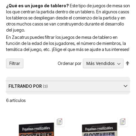
¿Qué es un juego de tablero?
Este tipo de juegos de mesa son
los que centran la partida dentro de un tablero. En algunos casos
los tableros se despliegan desde el comienzo de la partida y en
otros muchos casos se van construyendo durante el desarrollo
del juego.
En Zacatrus puedes filtrar los juegos de mesa de tablero en
función de la edad de los jugadores, el número de miembros, la
temática del juego, etc. ¡Elige el que más se ajuste a tus intereses!
Fija
Ordenar por
Filtrar
Dir
De
FILTRANDO POR
6
artículos