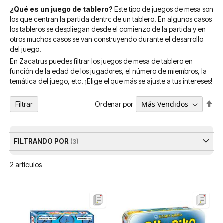
¿Qué es un juego de tablero?
Este tipo de juegos de mesa son
los que centran la partida dentro de un tablero. En algunos casos
los tableros se despliegan desde el comienzo de la partida y en
otros muchos casos se van construyendo durante el desarrollo
del juego.
En Zacatrus puedes filtrar los juegos de mesa de tablero en
función de la edad de los jugadores, el número de miembros, la
temática del juego, etc. ¡Elige el que más se ajuste a tus intereses!
Fija
Ordenar por
Filtrar
Dir
De
FILTRANDO POR
2
artículos