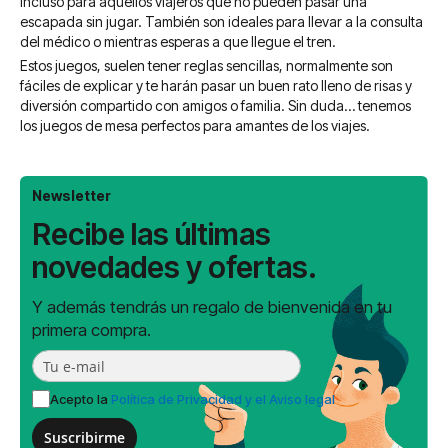
incluso para aquellos viajeros que no pueden pasar una
escapada sin jugar. También son ideales para llevar a la consulta
del médico o mientras esperas a que llegue el tren.
Estos juegos, suelen tener reglas sencillas, normalmente son
fáciles de explicar y te harán pasar un buen rato lleno de risas y
diversión compartido con amigos o familia. Sin duda… tenemos
los juegos de mesa perfectos para amantes de los viajes.
Newsletter
Recibe las últimas
novedades y ofertas.
Y además tendrás un regalo de bienvenida en tu
primera compra.
Acepto la
Política de Privacidad y el Aviso legal
Suscribirme