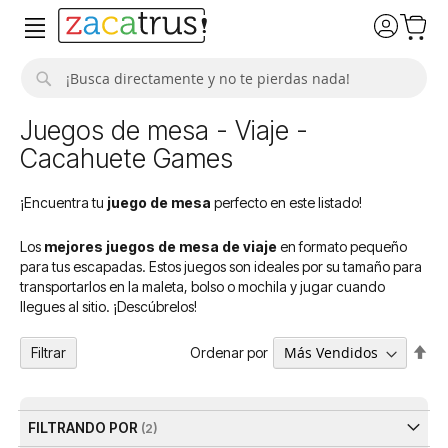
Buscar
Juegos de mesa - Viaje -
Cacahuete Games
¡Encuentra tu
juego de mesa
perfecto en este listado!
Los
mejores juegos de mesa de viaje
en formato pequeño
para tus escapadas. Estos juegos son ideales por su tamaño para
transportarlos en la maleta, bolso o mochila y jugar cuando
llegues al sitio. ¡Descúbrelos!
Fija
Ordenar por
Filtrar
Dir
De
FILTRANDO POR