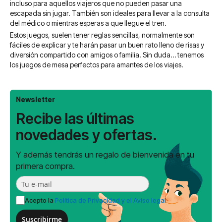
incluso para aquellos viajeros que no pueden pasar una
escapada sin jugar. También son ideales para llevar a la consulta
del médico o mientras esperas a que llegue el tren.
Estos juegos, suelen tener reglas sencillas, normalmente son
fáciles de explicar y te harán pasar un buen rato lleno de risas y
diversión compartido con amigos o familia. Sin duda… tenemos
los juegos de mesa perfectos para amantes de los viajes.
Newsletter
Recibe las últimas
novedades y ofertas.
Y además tendrás un regalo de bienvenida en tu
primera compra.
Acepto la
Política de Privacidad y el Aviso legal
Suscribirme