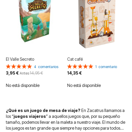
El Valle Secreto
Cat café
Valoración:
Valoración:
4
comentarios
1
comentario
100%
100%
Precio
3,95 €
14,95 €
14,35 €
Antes
especial
No está disponible
No está disponible
¿Qué es un juego de mesa de viaje?
En Zacatrus llamamos a
los “
juegos viajeros
” a aquellos juegos que, por su pequeño
tamaño, podemos llevar en la maleta a nuestro viaje. El mundo de
los juegos es tan grande que siempre hay opciones para todos…