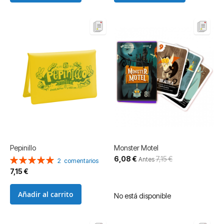
Pepinillo
Monster Motel
Precio
6,08 €
7,15 €
Valoración:
Antes
2
comentarios
especial
100%
7,15 €
Añadir al carrito
No está disponible