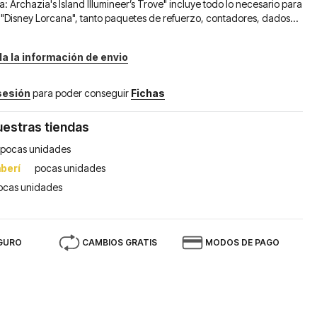
: Archazia's Island Illumineer’s Trove" incluye todo lo necesario para
e "Disney Lorcana", tanto paquetes de refuerzo, contadores, dados...
da la información de envio
 sesión
para poder conseguir
Fichas
uestras tiendas
pocas unidades
berí
pocas unidades
ocas unidades
GURO
CAMBIOS GRATIS
MODOS DE PAGO