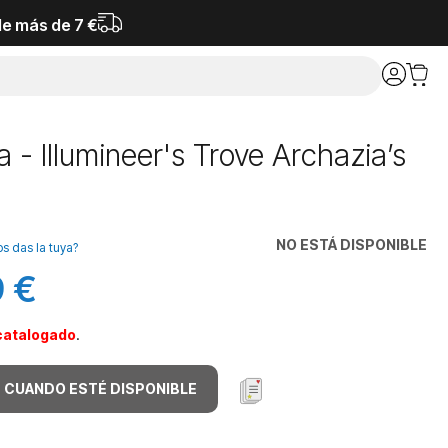
de más de 7 €
 - Illumineer's Trove Archazia’s
NO ESTÁ DISPONIBLE
os das la tuya?
 €
catalogado
.
 CUANDO ESTÉ DISPONIBLE