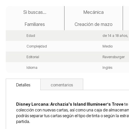
Saltar
al
Si buscas...
Mecánica
comienzo
de
Familiares
Creación de mazo
la
galería
de
Edad
de 14 a 18 años
imágenes
Complejidad
Medio
Editorial
Ravensburger
Idioma
Inglés
Detalles
comentarios
Disney Lorcana: Archazia's Island Illumineer’s Trove
te
colección con nuevas cartas, así como una caja de almacenami
podrás separar tus cartas según el tipo de tinta o según la est
partida.