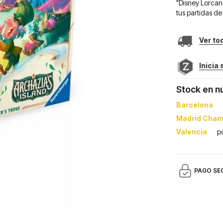
"Disney Lorcana
tus partidas d
Ver to
Inicia
Stock en n
Barcelona
Madrid Cham
Valencia
p
PAGO SE