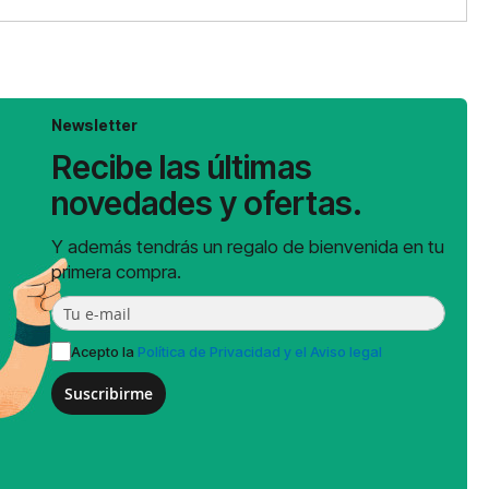
Newsletter
Recibe las últimas
novedades y ofertas.
Y además tendrás un regalo de bienvenida en tu
primera compra.
Acepto la
Política de Privacidad y el Aviso legal
Suscribirme