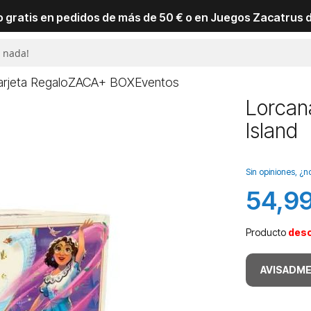
io gratis en pedidos de más de 50 € o en Juegos Zacatrus 
arjeta Regalo
ZACA+ BOX
Eventos
Lorcana
Island
Sin opiniones, ¿n
54,99
Producto
des
AVISADME