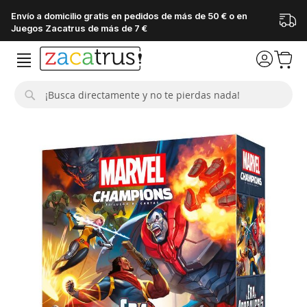
Envío a domicilio gratis en pedidos de más de 50 € o en
Juegos Zacatrus de más de 7 €
Buscar
Saltar
al
final
de
la
galería
de
imágenes