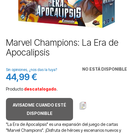
Saltar
Marvel Champions: La Era de
al
Apocalipsis
comienzo
de
la
NO ESTÁ DISPONIBLE
galería
Sin opiniones, ¿nos das la tuya?
44,99 €
de
imágenes
Producto
descatalogado
.
AVISADME CUANDO ESTÉ
DISPONIBLE
"La Era de Apocalipsis" es una expansión del juego de cartas
"Marvel Champions". ¡Disfruta de héroes y escenarios nuevos y