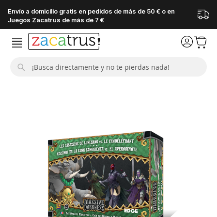
Envío a domicilio gratis en pedidos de más de 50 € o en
Juegos Zacatrus de más de 7 €
Buscar
Saltar
al
final
de
la
galería
de
imágenes