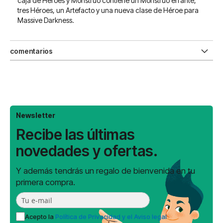
caja de Héroes y Monstruo contiene un Monstruo errante,
tres Héroes, un Artefacto y una nueva clase de Héroe para
Massive Darkness.
comentarios
Newsletter
Recibe las últimas
novedades y ofertas.
Y además tendrás un regalo de bienvenida en tu
primera compra.
Acepto la
Política de Privacidad y el Aviso legal