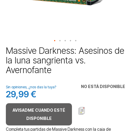
Saltar
Massive Darkness: Asesinos de
al
la luna sangrienta vs.
comienzo
de
Avernofante
la
galería
de
NO ESTÁ DISPONIBLE
Sin opiniones, ¿nos das la tuya?
imágenes
29,99 €
AVISADME CUANDO ESTÉ
DISPONIBLE
Completa tus partidas de Massive Darkness con la caja de