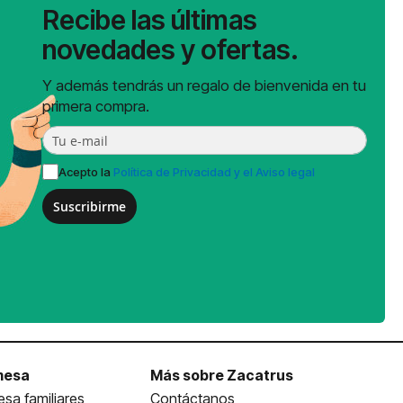
Recibe las últimas
novedades y ofertas.
Y además tendrás un regalo de bienvenida en tu
primera compra.
Acepto la
Política de Privacidad y el Aviso legal
Suscribirme
mesa
Más sobre Zacatrus
sa familiares
Contáctanos