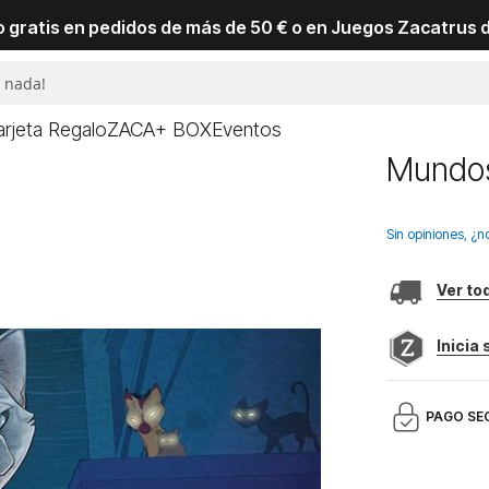
io gratis en pedidos de más de 50 € o en Juegos Zacatrus 
arjeta Regalo
ZACA+ BOX
Eventos
Mundos
Sin opiniones, ¿n
Ver to
Inicia
PAGO SE