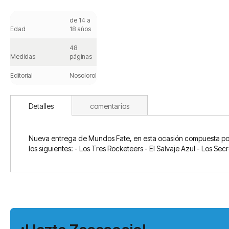
Saltar
al
de 14 a
comienzo
Edad
18 años
de
la
48
galería
Medidas
páginas
de
imágenes
Editorial
Nosolorol
Detalles
comentarios
Nueva entrega de Mundos Fate, en esta ocasión compuesta por s
los siguientes: - Los Tres Rocketeers - El Salvaje Azul - Los Sec