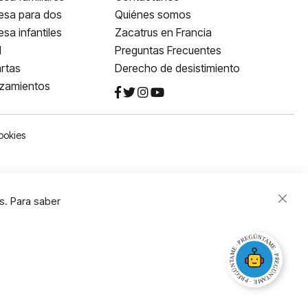
esa para dos
Quiénes somos
sa infantiles
Zacatrus en Francia
l
Preguntas Frecuentes
rtas
Derecho de desistimiento
nzamientos
ookies
s. Para saber
Close
Cooki
Bar