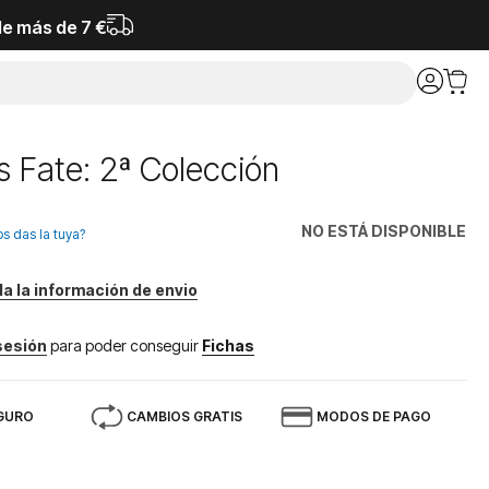
de más de 7 €
 Fate: 2ª Colección
NO ESTÁ DISPONIBLE
os das la tuya?
da la información de envio
 sesión
para poder conseguir
Fichas
GURO
CAMBIOS GRATIS
MODOS DE PAGO