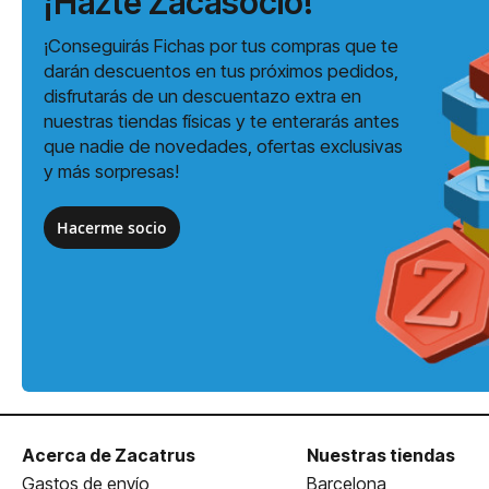
¡Hazte Zacasocio!
¡Conseguirás Fichas por tus compras que te
darán descuentos en tus próximos pedidos,
disfrutarás de un descuentazo extra en
nuestras tiendas físicas y te enterarás antes
que nadie de novedades, ofertas exclusivas
y más sorpresas!
Hacerme socio
Acerca de Zacatrus
Nuestras tiendas
Gastos de envío
Barcelona