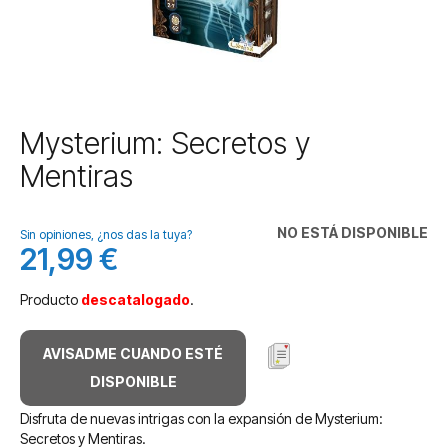
Saltar
Mysterium: Secretos y
al
Mentiras
comienzo
de
la
NO ESTÁ DISPONIBLE
galería
Sin opiniones, ¿nos das la tuya?
21,99 €
de
imágenes
Producto
descatalogado
.
AVISADME CUANDO ESTÉ
DISPONIBLE
Disfruta de nuevas intrigas con la expansión de Mysterium:
Secretos y Mentiras.