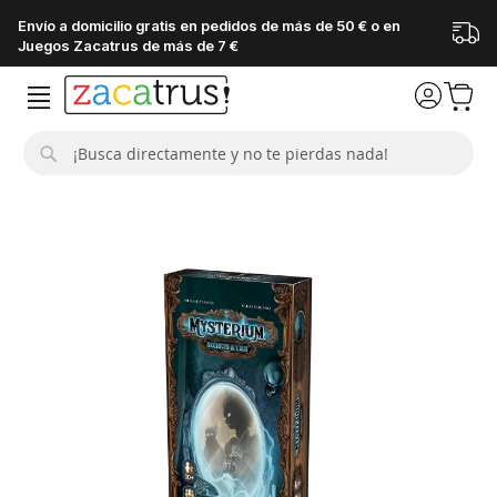
Envío a domicilio gratis en pedidos de más de 50 € o en
Juegos Zacatrus de más de 7 €
Buscar
Saltar
al
final
de
la
galería
de
imágenes