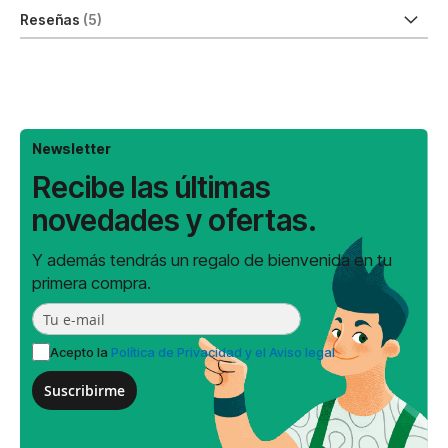
Reseñas
5
Newsletter
Recibe las últimas
novedades y ofertas.
Y además tendrás un regalo de bienvenida en tu
primera compra.
Acepto la
Política de Privacidad y el Aviso legal
Suscribirme