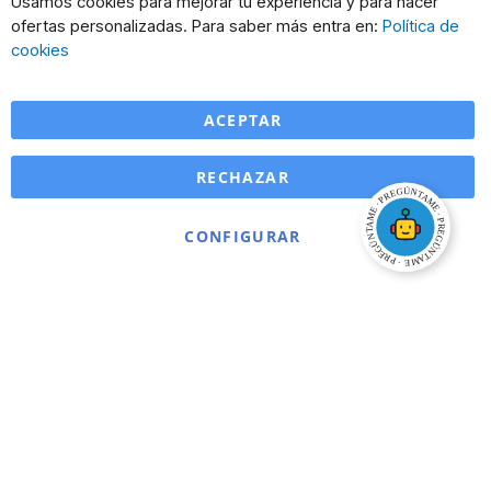
Usamos cookies para mejorar tu experiencia y para hacer
Co
ofertas personalizadas. Para saber más entra en:
Política de
Ba
cookies
ACEPTAR
RECHAZAR
CONFIGURAR