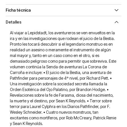
Ficha técnica
Detalles
Al viajar a Lepidstadt, los aventureros se ven envueltos en la
ira y en las investigaciones que rodean el juicio de la Bestia.
Pronto les tocará descubrir si el legendario monstruo es en
realidad un asesino o meramente el instrumento de algún
mal mayor y, tanto en un caso como en el otro, si es
demasiado peligroso como para permitir que sobreviva. Este
volumen continúa la Senda de aventuras La Corona de
Carroña e incluye: • El juicio de la Bestia, una aventura de
Pathfinder para personajes de 4º nivel, por Richard Pett. •
Una investigación sobre la sociedad secreta llamada la
Orden Esotérica del Ojo Palatino, por Brandon Hodge. •
Revelaciones sobre la fe de Farasma, diosa del nacimiento,
la muerte y el destino, por Sean K Reynolds. • Terror sobre
terror para Laurel Cylphra en los Diarios Pathfinder, por F.
Wesley Schneider. • Cuatro nuevos monstruos, tan
excitantes como mortíferos, por Rob McCreary, Patrick Renie
y Sean K Reynolds.