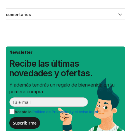
comentarios
Newsletter
Recibe las últimas
novedades y ofertas.
Y además tendrás un regalo de bienvenida en tu
primera compra.
Acepto la
Política de Privacidad y el Aviso legal
Suscribirme