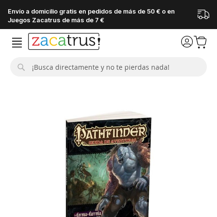
Envío a domicilio gratis en pedidos de más de 50 € o en
Juegos Zacatrus de más de 7 €
Buscar
Saltar
al
final
de
la
galería
de
imágenes