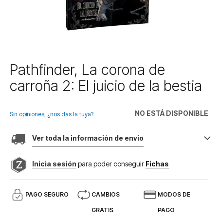
Saltar
Pathfinder, La corona de
al
carroña 2: El juicio de la bestia
comienzo
de
la
NO ESTÁ DISPONIBLE
galería
Sin opiniones, ¿nos das la tuya?
de
imágenes
Ver toda la información de envio
Inicia sesión
para poder conseguir
Fichas
PAGO SEGURO
CAMBIOS
MODOS DE
GRATIS
PAGO