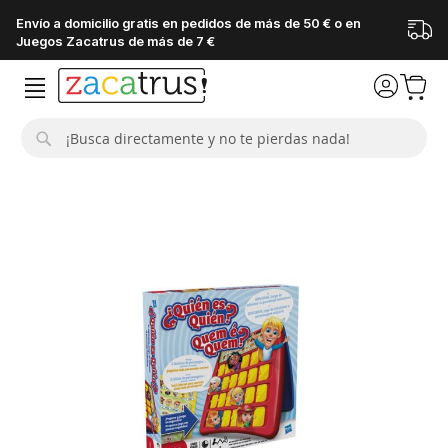
Envío a domicilio gratis en pedidos de más de 50 € o en
Juegos Zacatrus de más de 7 €
Buscar
Saltar
al
final
de
la
galería
de
imágenes