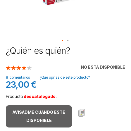
Saltar
¿Quién es quién?
al
comienzo
de
NO ESTÁ DISPONIBLE
Valoración:
la
83
100
% of
galería
8
comentarios
¿Qué opinas de este producto?
23,00 €
de
imágenes
Producto
descatalogado
.
AVISADME CUANDO ESTÉ
DISPONIBLE