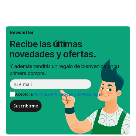
Newsletter
Recibe las últimas
novedades y ofertas.
Y además tendrás un regalo de bienvenida en tu
primera compra.
Acepto la
Política de Privacidad y el Aviso legal
Suscribirme