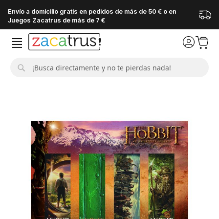
Envío a domicilio gratis en pedidos de más de 50 € o en
Juegos Zacatrus de más de 7 €
Buscar
Saltar
al
final
de
la
galería
de
imágenes