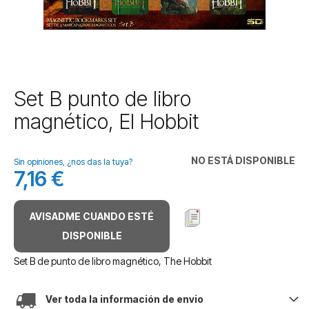
Saltar
Set B punto de libro
al
magnético, El Hobbit
comienzo
de
la
NO ESTÁ DISPONIBLE
galería
Sin opiniones, ¿nos das la tuya?
7,16 €
de
imágenes
AVISADME CUANDO ESTÉ
DISPONIBLE
Set B de punto de libro magnético, The Hobbit
Ver toda la información de envio