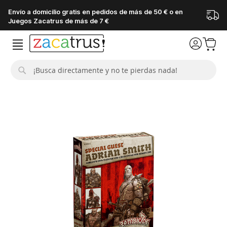
Envío a domicilio gratis en pedidos de más de 50 € o en
Juegos Zacatrus de más de 7 €
Buscar
Saltar
al
final
de
la
galería
de
imágenes