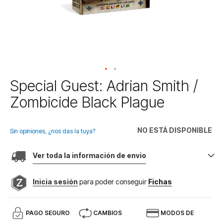
Saltar
Special Guest: Adrian Smith /
al
Zombicide Black Plague
comienzo
de
la
NO ESTÁ DISPONIBLE
galería
Sin opiniones, ¿nos das la tuya?
de
imágenes
Ver toda la información de envio
Inicia sesión
para poder conseguir
Fichas
PAGO SEGURO
CAMBIOS
MODOS DE