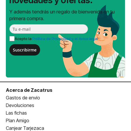
novedades y ofertas.
Y además tendrás un regalo de bienvenida en tu
primera compra.
Acepto la
Política de Privacidad y el Aviso legal
Suscribirme
Acerca de Zacatrus
Gastos de envío
Devoluciones
Las fichas
Plan Amigo
Canjear Tarjezaca