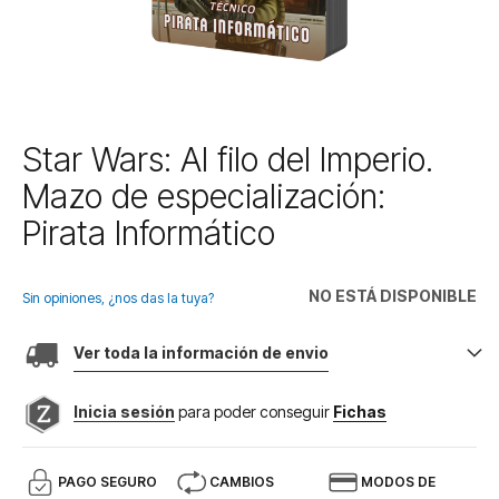
Saltar
Star Wars: Al filo del Imperio.
al
Mazo de especialización:
comienzo
de
Pirata Informático
la
galería
de
NO ESTÁ DISPONIBLE
Sin opiniones, ¿nos das la tuya?
imágenes
Ver toda la información de envio
Inicia sesión
para poder conseguir
Fichas
PAGO SEGURO
CAMBIOS
MODOS DE