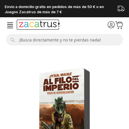
Envío a domicilio gratis en pedidos de más de 50 € o en
Juegos Zacatrus de más de 7 €
Buscar
Saltar
al
final
de
la
galería
de
imágenes