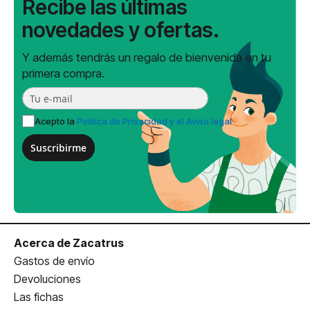
Recibe las últimas
novedades y ofertas.
Y además tendrás un regalo de bienvenida en tu
primera compra.
Acepto la
Política de Privacidad y el Aviso legal
Suscribirme
Acerca de Zacatrus
Gastos de envío
Devoluciones
Las fichas