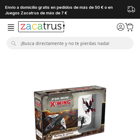
Envío a domicilio gratis en pedidos de más de 50 € o en
Juegos Zacatrus de más de 7 €
Buscar
Saltar
al
final
de
la
galería
de
imágenes