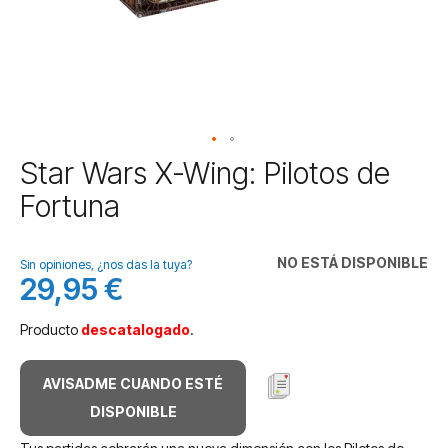
Saltar
Star Wars X-Wing: Pilotos de
al
Fortuna
comienzo
de
la
NO ESTÁ DISPONIBLE
galería
Sin opiniones, ¿nos das la tuya?
29,95 €
de
imágenes
Producto
descatalogado
.
AVISADME CUANDO ESTÉ
DISPONIBLE