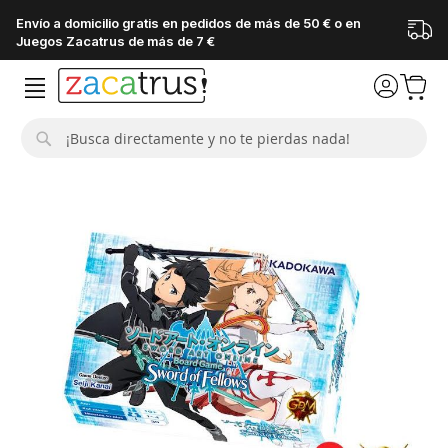
Envío a domicilio gratis en pedidos de más de 50 € o en
Juegos Zacatrus de más de 7 €
Buscar
Saltar
al
final
de
la
galería
de
imágenes