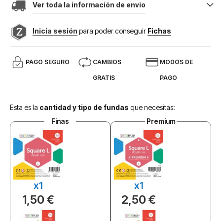
Ver toda la información de envio
Inicia sesión
para poder conseguir
Fichas
PAGO SEGURO
CAMBIOS
MODOS DE
GRATIS
PAGO
Esta es la
cantidad y tipo de fundas
que necesitas:
Finas
Premium
x1
x1
1,50 €
2,50 €