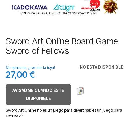
Saltar
Sword Art Online Board Game:
al
Sword of Fellows
comienzo
de
la
NO ESTÁ DISPONIBLE
galería
Sin opiniones, ¿nos das la tuya?
27,00 €
de
imágenes
AVISADME CUANDO ESTÉ
DISPONIBLE
Sword Art Online no es un juego para divertirse: es un juego para
sobrevivir.