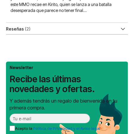
este MMO recae en Kirito, quien se lanza a una batalla
desesperada que parece no tener final...
Reseñas
2
Newsletter
Recibe las últimas
novedades y ofertas.
Y además tendrás un regalo de bienvenida en tu
primera compra.
Acepto la
Política de Privacidad y el Aviso legal