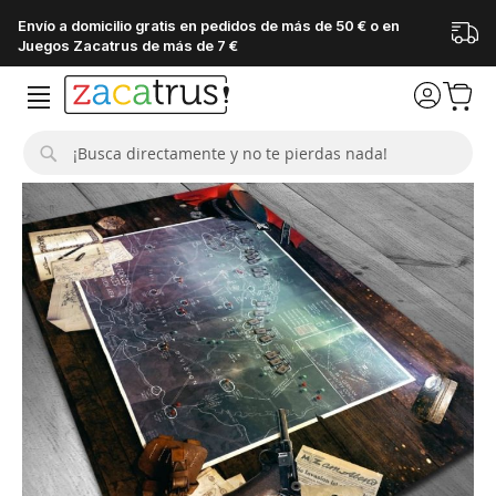
Envío a domicilio gratis en pedidos de más de 50 € o en
Juegos Zacatrus de más de 7 €
Buscar
Saltar
al
final
de
la
galería
de
imágenes