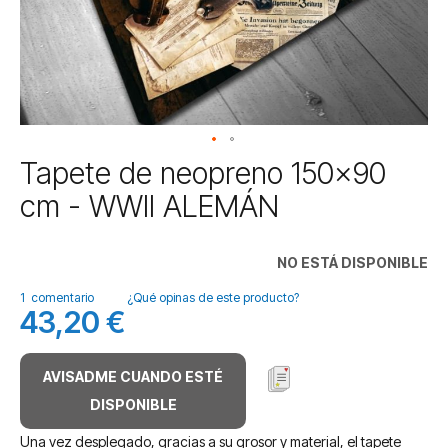
Saltar
Tapete de neopreno 150x90
al
cm - WWII ALEMÁN
comienzo
de
la
NO ESTÁ DISPONIBLE
galería
de
1
comentario
¿Qué opinas de este producto?
imágenes
43,20 €
AVISADME CUANDO ESTÉ
DISPONIBLE
Una vez desplegado, gracias a su grosor y material, el tapete