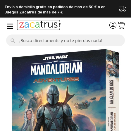
Envío a domicilio gratis en pedidos de más de 50 € o en
Juegos Zacatrus de más de 7 €
Buscar
Saltar
al
final
de
la
galería
de
imágenes