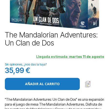
Saltar
The Mandalorian Adventures:
al
Un Clan de Dos
comienzo
de
la
Llegada estimada:
martes 11 de agosto
galería
de
Sin opiniones, ¿nos das la tuya?
imágenes
35,99 €
AÑADIR AL CARRITO
"The Mandalorian Adventures: Un Clan de Dos" es una expansión
para el juego de mesa The Mandalorian Adventures. Disfruta de