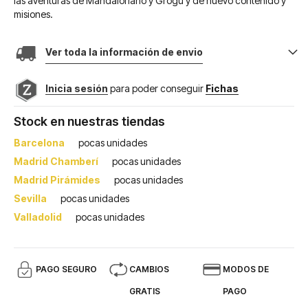
las aventuras de Mandaloriano y Grogu y de nuevo contenido y
misiones.
Ver toda la información de envio
Inicia sesión
para poder conseguir
Fichas
Stock en nuestras tiendas
Barcelona
pocas unidades
Madrid Chamberí
pocas unidades
Madrid Pirámides
pocas unidades
Sevilla
pocas unidades
Valladolid
pocas unidades
PAGO SEGURO
CAMBIOS
MODOS DE
GRATIS
PAGO