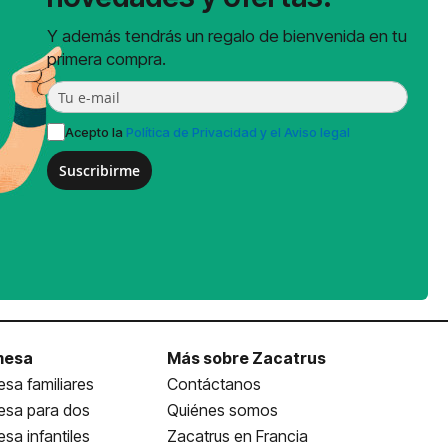
Y además tendrás un regalo de bienvenida en tu
primera compra.
Acepto la
Política de Privacidad y el Aviso legal
Suscribirme
mesa
Más sobre Zacatrus
sa familiares
Contáctanos
esa para dos
Quiénes somos
sa infantiles
Zacatrus en Francia