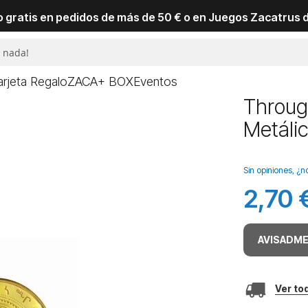
io gratis en pedidos de más de 50 € o en Juegos Zacatrus 
arjeta Regalo
ZACA+ BOX
Eventos
Throug
Metáli
Sin opiniones, ¿n
2,70 
AVISADME
Ver to