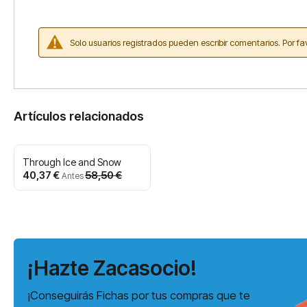
Solo usuarios registrados pueden escribir comentarios. Por fa
Artículos relacionados
Through Ice and Snow
Precio
40,37 €
58,50 €
Antes
especial
¡Hazte Zacasocio!
¡Conseguirás Fichas por tus compras que te