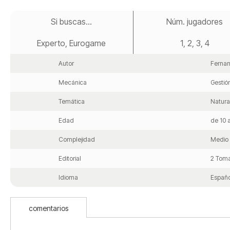
Saltar
al
Si buscas...
Núm. jugadores
comienzo
de
Experto, Eurogame
1, 2, 3, 4
la
galería
de
Autor
Ferna
imágenes
Mecánica
Gestió
Temática
Natura
Edad
de 10 
Complejidad
Medio
Editorial
2 Tom
Idioma
Españo
comentarios