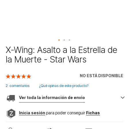
Saltar
X-Wing: Asalto a la Estrella de
al
la Muerte - Star Wars
comienzo
de
la
NO ESTÁ DISPONIBLE
Valoración:
galería
100
100
% of
de
2
comentarios
¿Qué opinas de este producto?
imágenes
Ver toda la información de envio
Inicia sesión
para poder conseguir
Fichas