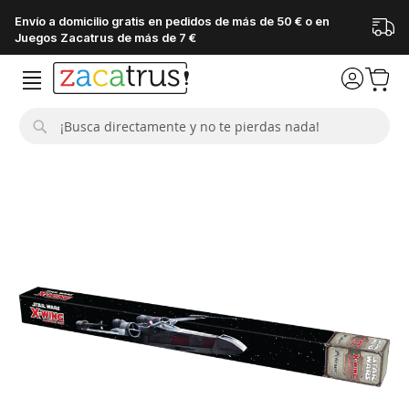
Envío a domicilio gratis en pedidos de más de 50 € o en
Juegos Zacatrus de más de 7 €
Buscar
Saltar
al
final
de
la
galería
de
imágenes