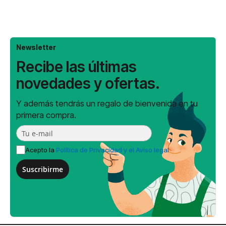
Newsletter
Recibe las últimas
novedades y ofertas.
Y además tendrás un regalo de bienvenida en tu
primera compra.
Acepto la
Política de Privacidad y el Aviso legal
Suscribirme