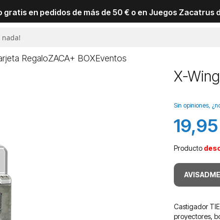
io gratis en pedidos de más de 50 € o en Juegos Zacatrus 
arjeta Regalo
ZACA+ BOX
Eventos
X-Wing
Sin opiniones, ¿n
19,95
Producto
des
AVISADME
Castigador TIE
proyectores, b