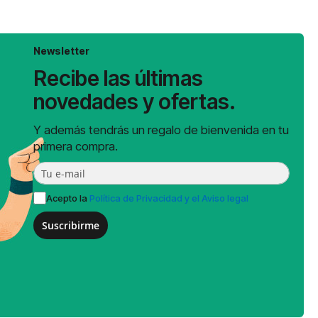
Newsletter
Recibe las últimas
novedades y ofertas.
Y además tendrás un regalo de bienvenida en tu
primera compra.
Acepto la
Política de Privacidad y el Aviso legal
Suscribirme