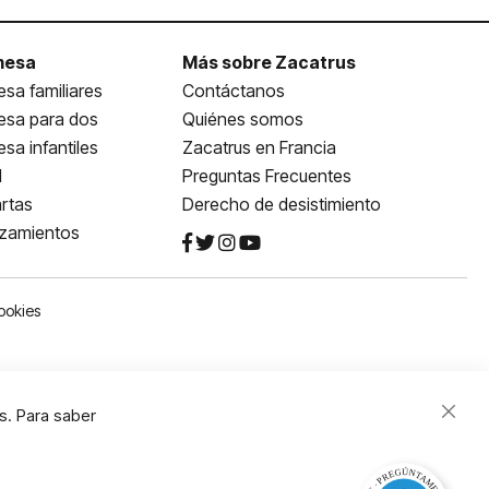
mesa
Más sobre Zacatrus
sa familiares
Contáctanos
esa para dos
Quiénes somos
sa infantiles
Zacatrus en Francia
l
Preguntas Frecuentes
rtas
Derecho de desistimiento
nzamientos
ookies
s. Para saber
Close
Cooki
Bar