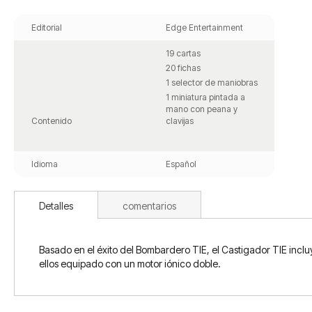
Saltar
al
Editorial
Edge Entertainment
comienzo
de
19 cartas
la
20 fichas
galería
1 selector de maniobras
de
1 miniatura pintada a
imágenes
mano con peana y
Contenido
clavijas
Idioma
Español
Detalles
comentarios
Basado en el éxito del Bombardero TIE, el Castigador TIE in
ellos equipado con un motor iónico doble.