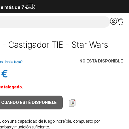
de más de 7 €
 - Castigador TIE - Star Wars
NO ESTÁ DISPONIBLE
os das la tuya?
 €
catalogado
.
 CUANDO ESTÉ DISPONIBLE
, con una capacidad de fuego increíble, compuesto por
ombas y munición suficiente.