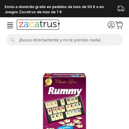
Envío a domicilio gratis en pedidos de más de 50 € o en
Juegos Zacatrus de más de 7 €
Buscar
Saltar
al
final
de
la
galería
de
imágenes