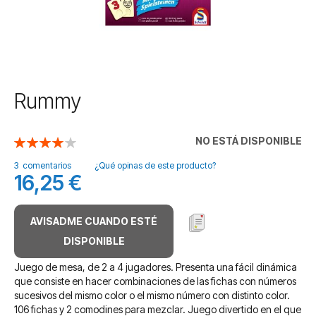
Saltar
Rummy
al
comienzo
de
NO ESTÁ DISPONIBLE
Valoración:
la
80
100
% of
galería
3
comentarios
¿Qué opinas de este producto?
16,25 €
de
imágenes
AVISADME CUANDO ESTÉ
DISPONIBLE
Juego de mesa, de 2 a 4 jugadores. Presenta una fácil dinámica
que consiste en hacer combinaciones de las fichas con números
sucesivos del mismo color o el mismo número con distinto color.
106 fichas y 2 comodines para mezclar. Juego divertido en el que