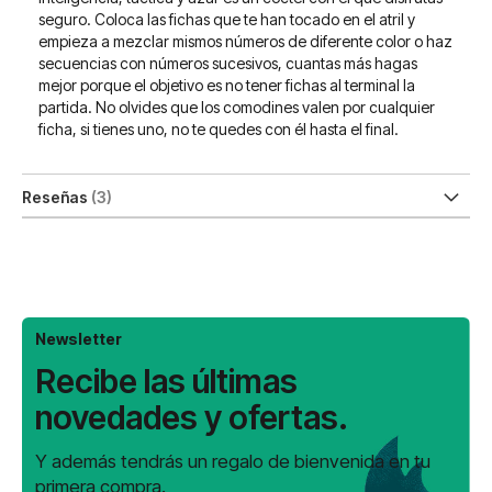
seguro. Coloca las fichas que te han tocado en el atril y
empieza a mezclar mismos números de diferente color o haz
secuencias con números sucesivos, cuantas más hagas
mejor porque el objetivo es no tener fichas al terminal la
partida. No olvides que los comodines valen por cualquier
ficha, si tienes uno, no te quedes con él hasta el final.
Reseñas
3
Newsletter
Recibe las últimas
novedades y ofertas.
Y además tendrás un regalo de bienvenida en tu
primera compra.