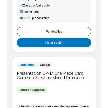
nosotros. ¡Te esperamos Nakama!
📍
Zacatrus Valladolid
IMPORTANTE:Recordamos que todos los eventos de
One Piece Card Game deben estar registrados en
⏱️
180 minutos
Bandai+ tcg, con lo cual recomendamos a los
👥
10 / 10 plazas libres
participantes que se apunten crearse cuenta y
registrarse en el evento en la página de Bandai.
Ver detalles
Iniciar sesión
One Piece
Casual
Presentación OP-17 One Piece Card
Game en Zacatrus Madrid Piramides
Quedan 13 plazas
La tripulación de los sombreros de paja desembarca