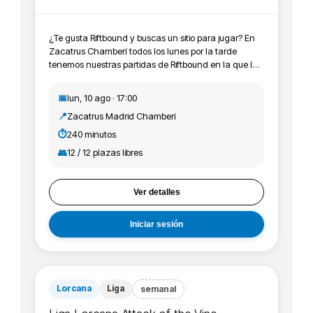
¿Te gusta Riftbound y buscas un sitio para jugar? En
Zacatrus Chamberí todos los lunes por la tarde
tenemos nuestras partidas de Riftbound en la que los
jugadores y jugadoras vienen a pasar un rato
agradable y probar sus mazos jugando entre ellos y
📅
lun, 10 ago · 17:00
ellas. Además puedes conseguir material promo y
📍
Zacatrus Madrid Chamberí
participar en los Skirmish de la tienda. ¡Pásate a jugar
con nosotros o pregunta todas las dudas sin
⏱️
240 minutos
problema!
👥
12 / 12 plazas libres
Ver detalles
Iniciar sesión
Lorcana
Liga
semanal