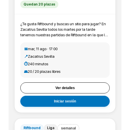
Quedan 20 plazas
¿Te gusta Riftbound y buscas un sitio para jugar? En
Zacatrus Sevilla todos los martes por la tarde
tenemos nuestras partidas de Riftbound en la que los
jugadores y jugadoras vienen a pasar un rato
agradable y probar sus mazos jugando entre ellos y
📅
mar, 11 ago · 17:00
ellas. Además puedes conseguir material promo y
📍
Zacatrus Sevilla
participar en los Skirmish de la tienda. ¡Pásate a jugar
con nosotros o pregunta todas las dudas sin
⏱️
240 minutos
problema!
👥
20 / 20 plazas libres
Ver detalles
Iniciar sesión
Riftbound
Liga
semanal