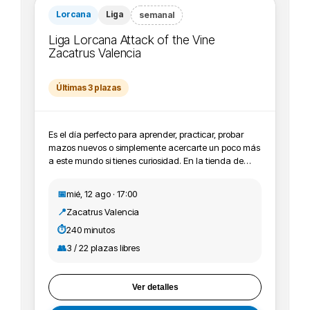
sea festivo
Lorcana
Liga
semanal
Liga Lorcana Attack of the Vine
Zacatrus Valencia
Últimas 3 plazas
Es el día perfecto para aprender, practicar, probar
mazos nuevos o simplemente acercarte un poco más
a este mundo si tienes curiosidad. En la tienda de
Valencia lo realizamos todos los miércoles. - Premios:
cartas promocionales, contadores de lore, cajas para
📅
mié, 12 ago · 17:00
cartas y pines. Solo por venir puedes conseguir
📍
Zacatrus Valencia
promos y material exclusivo que no está a la venta,
ya que contamos con material de Lorcana de cada
⏱️
240 minutos
expansión para poder repartirlo entre los asistentes. -
👥
3 / 22 plazas libres
Inscripción: es gratis. Solo te tienes que registrar una
vez en toda la liga. Cada vez que asistas, puedes
enseñarnos el QR de la invitación que te llegará a tu
Ver detalles
e-mail para que podamos premiar tu asistencia. -
Recordamos que los días que hacemos liga son los