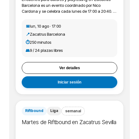
Barcelona es un evento coordinado por Nico
Cardona y se celebra cada lunes de 17:00 a 20:40. Es
un espacio para probar prototipos, compartir
impresiones y ayudar a mejorar diseños en un
📅
lun, 10 ago · 17:00
entorno ordenado y colaborativo. Las sesiones se
📍
Zacatrus Barcelona
organizan por turnos con explicación, partida y
feedback.
⏱️
250 minutos
👥
9 / 24 plazas libres
Ver detalles
Iniciar sesión
Riftbound
Liga
semanal
Martes de Riftbound en Zacatrus Sevilla