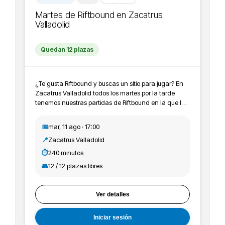
Martes de Riftbound en Zacatrus
Valladolid
Quedan 12 plazas
¿Te gusta Riftbound y buscas un sitio para jugar? En
Zacatrus Valladolid todos los martes por la tarde
tenemos nuestras partidas de Riftbound en la que los
jugadores y jugadoras vienen a pasar un rato
agradable y probar sus mazos jugando entre ellos y
📅
mar, 11 ago · 17:00
ellas. Además puedes conseguir material promo y
📍
Zacatrus Valladolid
participar en los Skirmish de la tienda. ¡Pásate a jugar
con nosotros o pregunta todas las dudas sin
⏱️
240 minutos
problema!
👥
12 / 12 plazas libres
Ver detalles
Iniciar sesión