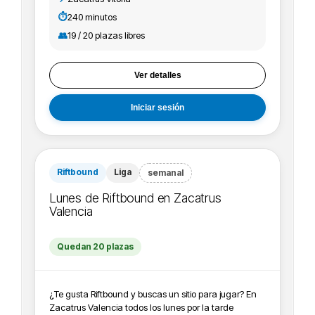
participar en los Skirmish de la tienda. ¡Pásate a jugar
con nosotros o pregunta todas las dudas sin
⏱️
240 minutos
problema!
👥
19 / 20 plazas libres
Ver detalles
Iniciar sesión
Riftbound
Liga
semanal
Lunes de Riftbound en Zacatrus
Valencia
Quedan 20 plazas
¿Te gusta Riftbound y buscas un sitio para jugar? En
Zacatrus Valencia todos los lunes por la tarde