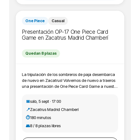
One Piece
Casual
Presentación OP-17 One Piece Card
Game en Zacatrus Madrid Chamberí
Quedan 8 plazas
La tripulación de los sombreros de paja desembarca
de nuevo en Zacatrus! Volvemos de nuevo a traeros
una presentación de One Piece Card Game a nuestra
tienda Zacatrus Chamberí, en concreto esta OP-17, y
os animamos a apuntaros, participar y jugar con
📅
sáb, 5 sept · 17:00
nosotros. ¡Te esperamos Nakama!
📍
Zacatrus Madrid Chamberí
IMPORTANTE:Recordamos que todos los eventos de
One Piece Card Game deben estar registrados en
⏱️
180 minutos
Bandai+ tcg, con lo cual recomendamos a los
👥
8 / 8 plazas libres
participantes que se apunten crearse cuenta y
registrarse en el evento en la página de Bandai.