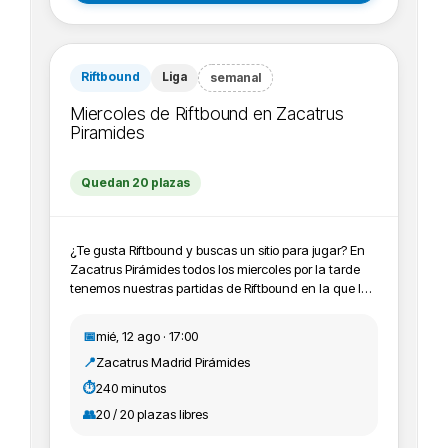
Riftbound
Liga
semanal
Miercoles de Riftbound en Zacatrus
Piramides
Quedan 20 plazas
¿Te gusta Riftbound y buscas un sitio para jugar? En
Zacatrus Pirámides todos los miercoles por la tarde
tenemos nuestras partidas de Riftbound en la que los
jugadores y jugadoras vienen a pasar un rato
agradable y probar sus mazos jugando entre ellos y
📅
mié, 12 ago · 17:00
ellas. Además puedes conseguir material promo y
📍
Zacatrus Madrid Pirámides
participar en los Skirmish de la tienda. ¡Pásate a jugar
con nosotros o pregunta todas las dudas sin
⏱️
240 minutos
problema!
👥
20 / 20 plazas libres