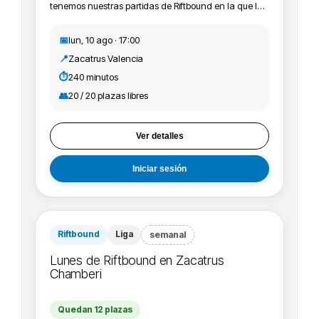
tenemos nuestras partidas de Riftbound en la que los
jugadores y jugadoras vienen a pasar un rato
agradable y probar sus mazos jugando entre ellos y
📅
lun, 10 ago · 17:00
ellas. Además puedes conseguir material promo y
📍
Zacatrus Valencia
participar en los Skirmish de la tienda. ¡Pásate a jugar
con nosotros o pregunta todas las dudas sin
⏱️
240 minutos
problema!
👥
20 / 20 plazas libres
Ver detalles
Iniciar sesión
Riftbound
Liga
semanal
Lunes de Riftbound en Zacatrus
Chamberi
Quedan 12 plazas