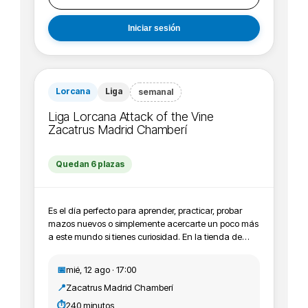
e-mail para que podamos premiar tu asistencia. -
Recordamos que los días que hacemos liga son los
martes siempre que no sea festivo . Empieza a las
Iniciar sesión
17:00 h y acaba a las 21:00 h, puedes venir cuando
quieras dentro de esas horas.
Lorcana
Liga
semanal
Liga Lorcana Attack of the Vine
Zacatrus Madrid Chamberí
Quedan 6 plazas
Es el día perfecto para aprender, practicar, probar
mazos nuevos o simplemente acercarte un poco más
a este mundo si tienes curiosidad. En la tienda de
Madrid Chamberí lo realizamos todos los miercoles. -
Premios: cartas promocionales, contadores de lore,
📅
mié, 12 ago · 17:00
cajas para cartas y pines. Solo por venir puedes
📍
Zacatrus Madrid Chamberí
conseguir promos y material exclusivo que no está a
la venta, ya que contamos con material de Lorcana
⏱️
240 minutos