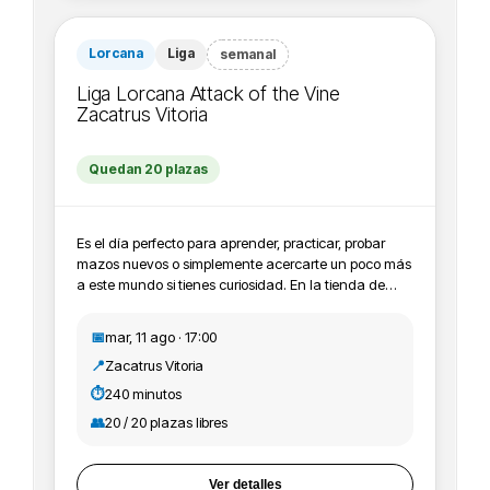
Lorcana
Liga
semanal
Liga Lorcana Attack of the Vine
Zacatrus Vitoria
Quedan 20 plazas
Es el día perfecto para aprender, practicar, probar
mazos nuevos o simplemente acercarte un poco más
a este mundo si tienes curiosidad. En la tienda de
Vitoria lo realizamos todos los martes. - Premios:
cartas promocionales, contadores de lore, cajas para
📅
mar, 11 ago · 17:00
cartas y pines. Solo por venir puedes conseguir
📍
Zacatrus Vitoria
promos y material exclusivo que no está a la venta,
ya que contamos con material de Lorcana de cada
⏱️
240 minutos
expansión para poder repartirlo entre los asistentes. -
👥
20 / 20 plazas libres
Inscripción: es gratis. Solo te tienes que registrar una
vez en toda la liga. Cada vez que asistas, puedes
enseñarnos el QR de la invitación que te llegará a tu
Ver detalles