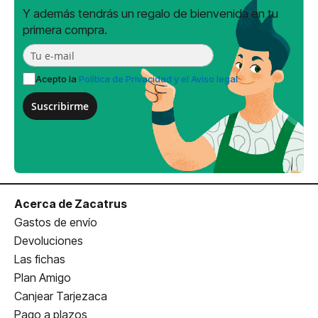
Y además tendrás un regalo de bienvenida en tu
primera compra.
Acepto la
Política de Privacidad y el Aviso legal
Suscribirme
Acerca de Zacatrus
Gastos de envío
Devoluciones
Las fichas
Plan Amigo
Canjear Tarjezaca
Pago a plazos