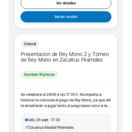
Ver detalles
Iniciar sesión
Casual
Presentacion de Rey Mono 2 y Torneo
de Rey Mono en Zacatrus Piramides
Quedan 15 plazas
Se celebrará el 26/09 a las 17:30 h. No importa si
todavía no conoces el juego de Rey Mono, ya que allí
te enseñarán a jugar tanto al juego base como a la
expansión. Además, se organizará un torneo en el
que la persona ganadora se llevará un Rey Mono y
📅
sáb, 26 sept · 17:30
su expansión. Asimismo también tendrás la
📍
Zacatrus Madrid Pirámides
oportunidad de llevarte tu juego firmado por sus