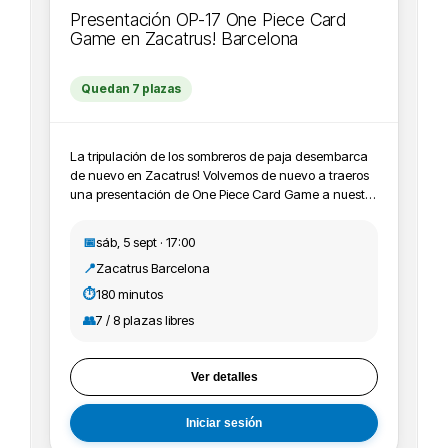
Presentación OP-17 One Piece Card
Game en Zacatrus! Barcelona
Quedan 7 plazas
La tripulación de los sombreros de paja desembarca
de nuevo en Zacatrus! Volvemos de nuevo a traeros
una presentación de One Piece Card Game a nuestra
tienda Zacatrus! Barcelona, en concreto esta OP-17, y
os animamos a apuntaros, participar y jugar con
📅
sáb, 5 sept · 17:00
nosotros. ¡Te esperamos Nakama!
📍
Zacatrus Barcelona
IMPORTANTE:Recordamos que todos los eventos de
One Piece Card Game deben estar registrados en
⏱️
180 minutos
Bandai+ tcg, con lo cual recomendamos a los
👥
7 / 8 plazas libres
participantes que se apunten crearse cuenta y
registrarse en el evento en la página de Bandai.
Ver detalles
Iniciar sesión