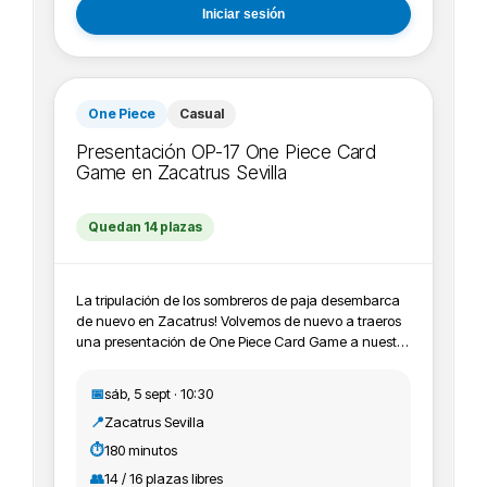
miércoles siempre que no sea festivo . Empieza a las
Iniciar sesión
17:00 h y acaba a las 21:00 h, puedes venir cuando
quieras dentro de esas horas.
One Piece
Casual
Presentación OP-17 One Piece Card
Game en Zacatrus Sevilla
Quedan 14 plazas
La tripulación de los sombreros de paja desembarca
de nuevo en Zacatrus! Volvemos de nuevo a traeros
una presentación de One Piece Card Game a nuestra
tienda Zacatrus Sevilla, en concreto esta OP-17, y os
animamos a apuntaros, participar y jugar con
📅
sáb, 5 sept · 10:30
nosotros. ¡Te esperamos Nakama!
📍
Zacatrus Sevilla
IMPORTANTE:Recordamos que todos los eventos de
One Piece Card Game deben estar registrados en
⏱️
180 minutos
Bandai+ tcg, con lo cual recomendamos a los
👥
14 / 16 plazas libres
participantes que se apunten crearse cuenta y