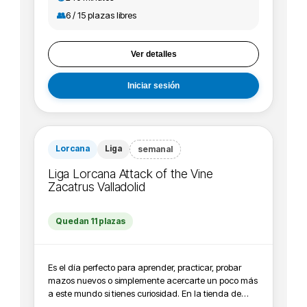
de cada expansión para poder repartirlo entre los
👥
6 / 15 plazas libres
asistentes. - Inscripción: es gratis. Solo te tienes que
registrar una vez en toda la liga. Cada vez que
asistas, puedes enseñarnos el QR de la invitación que
Ver detalles
te llegará a tu e-mail para que podamos premiar tu
asistencia. - Recordamos que los días que hacemos
liga son los miercoles siempre que no sea festivo .
Iniciar sesión
Empieza a las 17:00 h y acaba a las 21:00 h, puedes
venir cuando quieras dentro de esas horas.
Lorcana
Liga
semanal
Liga Lorcana Attack of the Vine
Zacatrus Valladolid
Quedan 11 plazas
Es el día perfecto para aprender, practicar, probar
mazos nuevos o simplemente acercarte un poco más
a este mundo si tienes curiosidad. En la tienda de
Valladolid lo realizamos todos los viernes. - Premios: