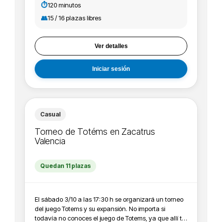
autores.
⏱️
120 minutos
👥
15 / 16 plazas libres
Ver detalles
Iniciar sesión
Casual
Torneo de Totéms en Zacatrus
Valencia
Quedan 11 plazas
El sábado 3/10 a las 17:30 h se organizará un torneo
del juego Totems y su expansión. No importa si
todavía no conoces el juego de Totems, ya que allí te