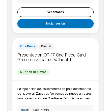
registrarse en el evento en la página de Bandai.
Ver detalles
Iniciar sesión
One Piece
Casual
Presentación OP-17 One Piece Card
Game en Zacatrus Valladolid
Quedan 10 plazas
La tripulación de los sombreros de paja desembarca
de nuevo en Zacatrus! Volvemos de nuevo a traeros
una presentación de One Piece Card Game a nuestra
tienda Zacatrus Valladolid, en concreto esta OP-17, y
os animamos a apuntaros, participar y jugar con
📅
sáb, 5 sept · 10:30