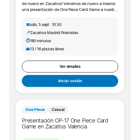
de nuevo en Zacatrus! Volvemos de nuevo a traeros
una presentación de One Piece Card Game a nuestra
tienda Zacatrus Piramides, en concreto esta OP-17, y
os animamos a apuntaros, participar y jugar con
📅
sáb, 5 sept · 10:30
nosotros. ¡Te esperamos Nakama!
📍
Zacatrus Madrid Pirámides
IMPORTANTE:Recordamos que todos los eventos de
One Piece Card Game deben estar registrados en
⏱️
180 minutos
Bandai+ tcg, con lo cual recomendamos a los
👥
13 / 16 plazas libres
participantes que se apunten crearse cuenta y
registrarse en el evento en la página de Bandai.
Ver detalles
Iniciar sesión
One Piece
Casual
Presentación OP-17 One Piece Card
Game en Zacatrus Valencia