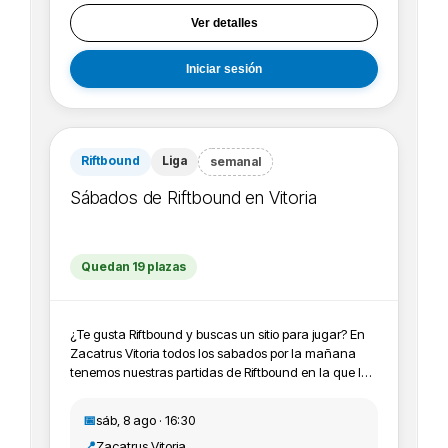
Ver detalles
Iniciar sesión
Riftbound
Liga
semanal
Sábados de Riftbound en Vitoria
Quedan 19 plazas
¿Te gusta Riftbound y buscas un sitio para jugar? En
Zacatrus Vitoria todos los sabados por la mañana
tenemos nuestras partidas de Riftbound en la que los
jugadores y jugadoras vienen a pasar un rato
agradable y probar sus mazos jugando entre ellos y
📅
sáb, 8 ago · 16:30
ellas. Además puedes conseguir material promo y
📍
Zacatrus Vitoria