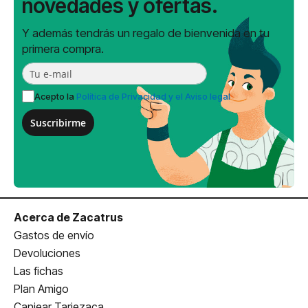
novedades y ofertas.
Y además tendrás un regalo de bienvenida en tu
primera compra.
Acepto la
Política de Privacidad y el Aviso legal
Suscribirme
Acerca de Zacatrus
Gastos de envío
Devoluciones
Las fichas
Plan Amigo
Canjear Tarjezaca