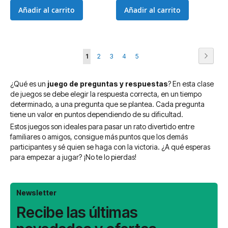
Añadir al carrito
Añadir al carrito
Página
Página
Siguie
Actualmente
Página
Página
Página
Página
1
2
3
4
5
estás
¿Qué es un
juego de preguntas y respuestas
? En esta clase
leyendo
de juegos se debe elegir la respuesta correcta, en un tiempo
página
determinado, a una pregunta que se plantea. Cada pregunta
tiene un valor en puntos dependiendo de su dificultad.
Estos juegos son ideales para pasar un rato divertido entre
familiares o amigos, consigue más puntos que los demás
participantes y sé quien se haga con la victoria. ¿A qué esperas
para empezar a jugar? ¡No te lo pierdas!
Newsletter
Recibe las últimas