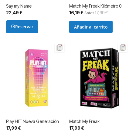
Say my Name
Match My Freak Kilómetro 0
Precio
22,49 €
16,19 €
17,99 €
Antes
especial
Reservar
Añadir al carrito
Play HIT Nueva Generación
Match My Freak
17,99 €
17,99 €