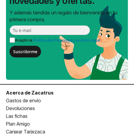
novedades y ofertas.
Y además tendrás un regalo de bienvenida en tu
primera compra.
Acepto la
Política de Privacidad y el Aviso legal
Suscribirme
Acerca de Zacatrus
Gastos de envío
Devoluciones
Las fichas
Plan Amigo
Canjear Tarjezaca