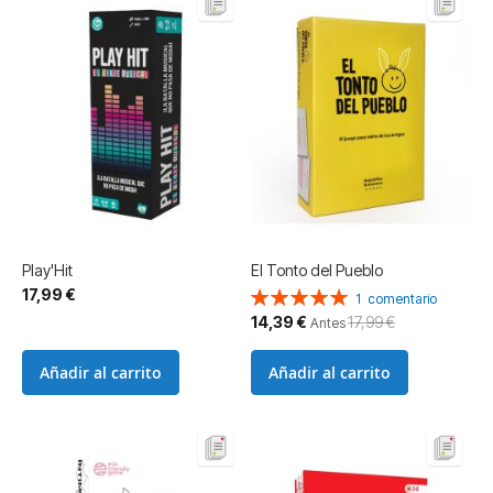
Play'Hit
El Tonto del Pueblo
17,99 €
Valoración:
1
comentario
100%
Precio
14,39 €
17,99 €
Antes
especial
Añadir al carrito
Añadir al carrito