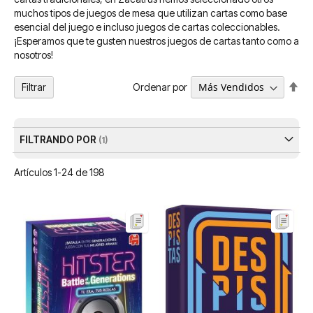
muchos tipos de juegos de mesa que utilizan cartas como base
esencial del juego e incluso juegos de cartas coleccionables.
¡Esperamos que te gusten nuestros juegos de cartas tanto como a
nosotros!
Fija
Ordenar por
Filtrar
Dir
De
FILTRANDO POR
Artículos
1
-
24
de
198