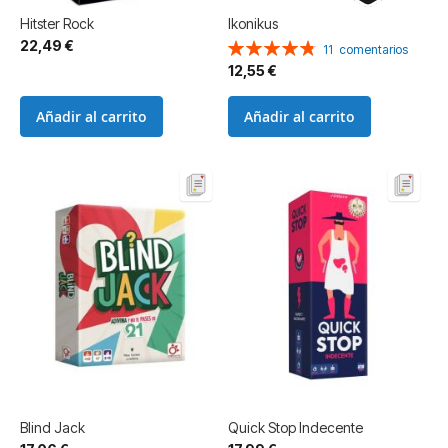
Hitster Rock
Ikonikus
22,49 €
Valoración:
11
comentarios
96%
12,55 €
Añadir al carrito
Añadir al carrito
Blind Jack
Quick Stop Indecente