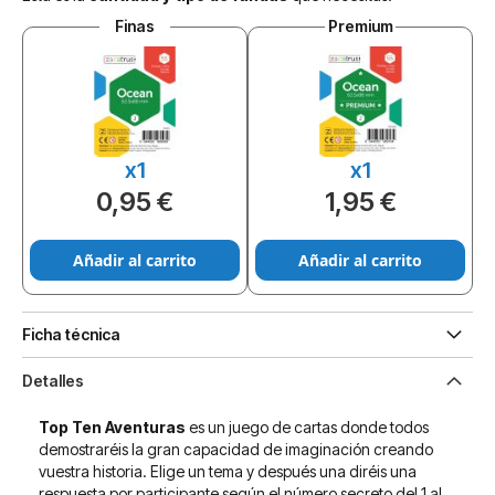
Finas
Premium
x1
x1
0,95 €
1,95 €
Añadir al carrito
Añadir al carrito
Ficha técnica
Detalles
Top Ten Aventuras
es un juego de cartas donde todos
demostraréis la gran capacidad de imaginación creando
vuestra historia. Elige un tema y después una diréis una
respuesta por participante según el número secreto del 1 al