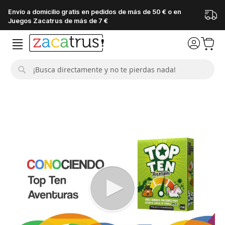
Envío a domicilio gratis en pedidos de más de 50 € o en
Juegos Zacatrus de más de 7 €
Buscar
Saltar
al
final
de
la
galería
de
imágenes