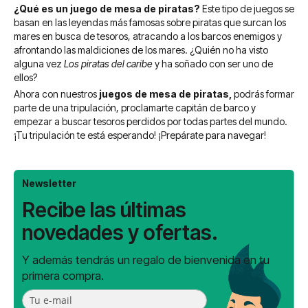
¿Qué es un juego de mesa de piratas?
Este tipo de juegos se
basan en las leyendas más famosas sobre piratas que surcan los
mares en busca de tesoros, atracando a los barcos enemigos y
afrontando las maldiciones de los mares. ¿Quién no ha visto
alguna vez
Los piratas del caribe
y ha soñado con ser uno de
ellos?
Ahora con nuestros
juegos de mesa de piratas,
podrás formar
parte de una tripulación, proclamarte capitán de barco y
empezar a buscar tesoros perdidos por todas partes del mundo.
¡Tu tripulación te está esperando! ¡Prepárate para navegar!
Newsletter
Recibe las últimas
novedades y ofertas.
Y además tendrás un regalo de bienvenida en tu
primera compra.