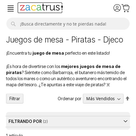
Buscar
Juegos de mesa - Piratas - Djeco
¡Encuentra tu
juego de mesa
perfecto en este listado!
¡Es hora de divertirse con los
mejores juegos de mesa de
piratas
? Siéntete como Barbarroja, el butanero más temido de
todos los mares o como un auténtico aventurero encontrando el
mapa del tesoro. ¿Te apuntas a este viaje de piratas? ☠️
Fija
Ordenar por
Filtrar
Dir
De
FILTRANDO POR
1
artículo