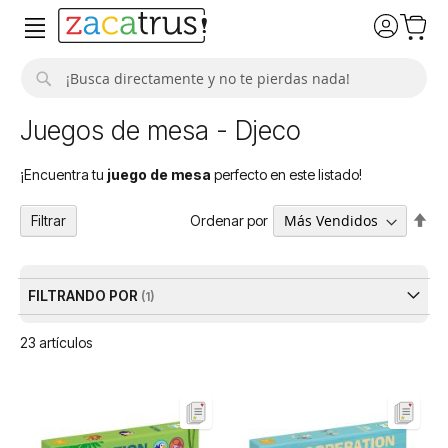
Buscar
Juegos de mesa - Djeco
¡Encuentra tu
juego de mesa
perfecto en este listado!
Fija
Ordenar por
Filtrar
Dir
De
FILTRANDO POR
23
artículos