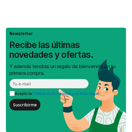
Newsletter
Recibe las últimas
novedades y ofertas.
Y además tendrás un regalo de bienvenida en tu
primera compra.
Acepto la
Política de Privacidad y el Aviso legal
Suscribirme