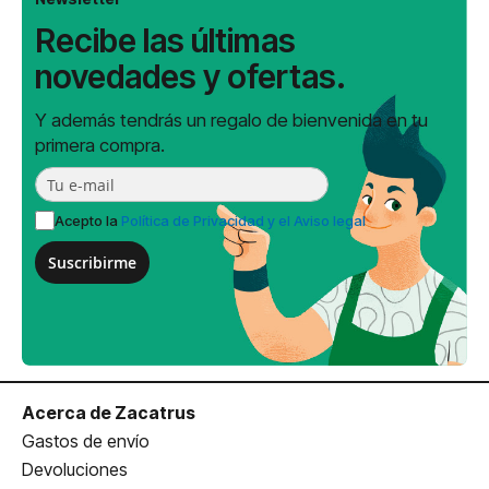
Recibe las últimas
novedades y ofertas.
Y además tendrás un regalo de bienvenida en tu
primera compra.
Acepto la
Política de Privacidad y el Aviso legal
Suscribirme
Acerca de Zacatrus
Gastos de envío
Devoluciones