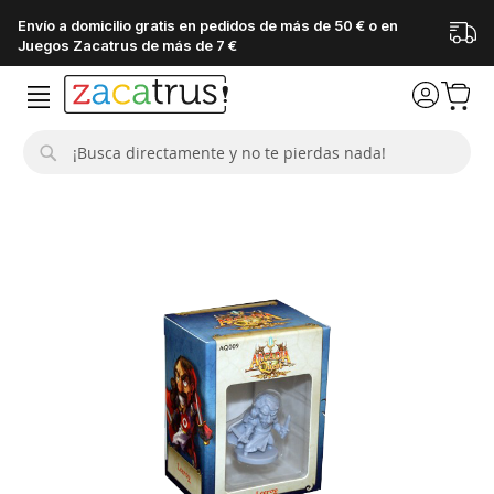
Envío a domicilio gratis en pedidos de más de 50 € o en
Juegos Zacatrus de más de 7 €
Buscar
Saltar
al
final
de
la
galería
de
imágenes