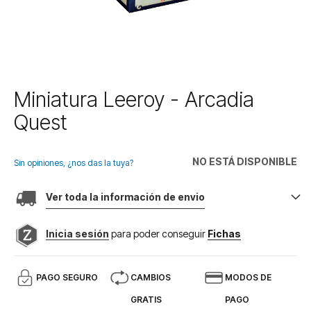
Saltar
Miniatura Leeroy - Arcadia
al
Quest
comienzo
de
la
NO ESTÁ DISPONIBLE
galería
Sin opiniones, ¿nos das la tuya?
de
imágenes
Ver toda la información de envio
Inicia sesión
para poder conseguir
Fichas
PAGO SEGURO
CAMBIOS
MODOS DE
GRATIS
PAGO