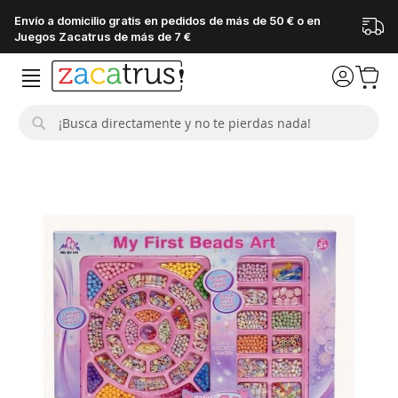
Envío a domicilio gratis en pedidos de más de 50 € o en
Juegos Zacatrus de más de 7 €
Buscar
Saltar
al
final
de
la
galería
de
imágenes