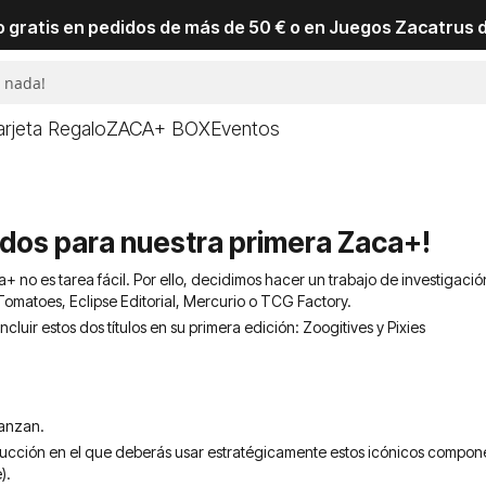
io gratis en pedidos de más de 50 € o en Juegos Zacatrus 
arjeta Regalo
ZACA+ BOX
Eventos
gidos para nuestra primera Zaca+!
aca+ no es tarea fácil. Por ello, decidimos hacer un trabajo de investiga
 Tomatoes, Eclipse Editorial, Mercurio o TCG Factory.
uir estos dos títulos en su primera edición: Zoogitives y Pixies
lanzan.
ducción en el que deberás usar estratégicamente estos icónicos componen
).