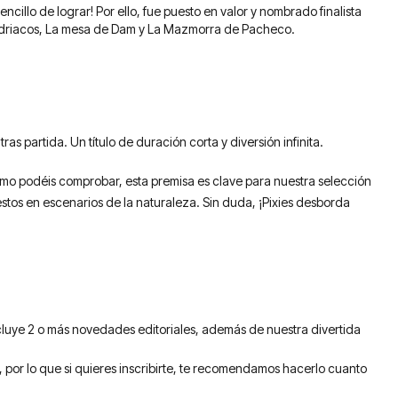
cillo de lograr! Por ello, fue puesto en valor y nombrado finalista
ondriacos, La mesa de Dam y La Mazmorra de Pacheco.
 partida. Un título de duración corta y diversión infinita.
o podéis comprobar, esta premisa es clave para nuestra selección
estos en escenarios de la naturaleza. Sin duda, ¡Pixies desborda
uye 2 o más novedades editoriales, además de nuestra divertida
 por lo que si quieres inscribirte, te recomendamos hacerlo cuanto