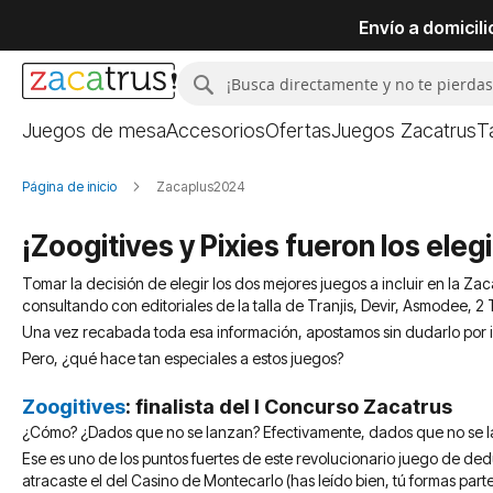
Envío a domicil
Buscar
Buscar
Juegos de mesa
Accesorios
Ofertas
Juegos Zacatrus
T
Página de inicio
Zacaplus2024
¡Zoogitives y Pixies fueron los ele
Tomar la decisión de elegir los dos mejores juegos a incluir en la Z
consultando con editoriales de la talla de Tranjis, Devir, Asmodee, 2
Una vez recabada toda esa información, apostamos sin dudarlo por incl
Pero, ¿qué hace tan especiales a estos juegos?
Zoogitives
: finalista del I Concurso Zacatrus
¿Cómo? ¿Dados que no se lanzan? Efectivamente, dados que no se 
Ese es uno de los puntos fuertes de este revolucionario juego de de
atracaste el del Casino de Montecarlo (has leído bien, tú formas parte