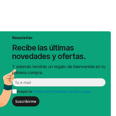
Newsletter
Recibe las últimas
novedades y ofertas.
Y además tendrás un regalo de bienvenida en tu
primera compra.
Acepto la
Política de Privacidad y el Aviso legal
Suscribirme