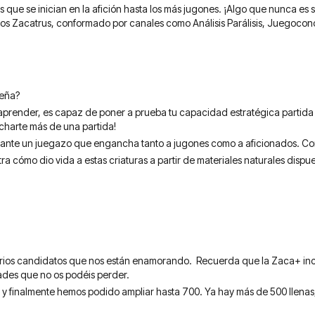
ue se inician en la afición hasta los más jugones. ¡Algo que nunca es sen
gos Zacatrus, conformado por canales como Análisis Parálisis, Juegoc
ueña?
render, es capaz de poner a prueba tu capacidad estratégica partida tras
echarte más de una partida!
ante un juegazo que engancha tanto a jugones como a aficionados. Com
ra cómo dio vida a estas criaturas a partir de materiales naturales dispu
rios candidatos que nos están enamorando. Recuerda que la Zaca+ incl
ades que no os podéis perder.
 y finalmente hemos podido ampliar hasta 700. Ya hay más de 500 llenas,