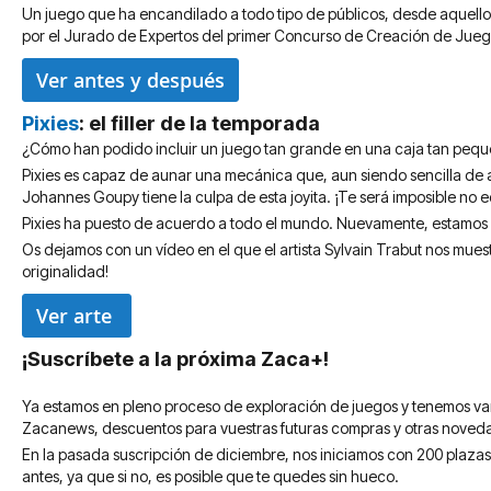
Un juego que ha encandilado a todo tipo de públicos, desde aquellos q
por el Jurado de Expertos del primer Concurso de Creación de Jue
Ver antes y después
Pixies
: el filler de la temporada
¿Cómo han podido incluir un juego tan grande en una caja tan peq
Pixies es capaz de aunar una mecánica que, aun siendo sencilla de ap
Johannes Goupy tiene la culpa de esta joyita. ¡Te será imposible no 
Pixies ha puesto de acuerdo a todo el mundo. Nuevamente, estamos 
Os dejamos con un vídeo en el que el artista Sylvain Trabut nos muest
originalidad!
Ver arte
¡Suscríbete a la próxima Zaca+!
Ya estamos en pleno proceso de exploración de juegos y tenemos va
Zacanews, descuentos para vuestras futuras compras y otras noved
En la pasada suscripción de diciembre, nos iniciamos con 200 plazas
antes, ya que si no, es posible que te quedes sin hueco.