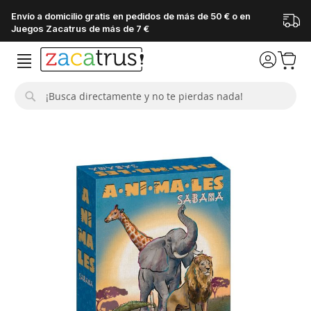
Envío a domicilio gratis en pedidos de más de 50 € o en
Juegos Zacatrus de más de 7 €
Buscar
Saltar
al
final
de
la
galería
de
imágenes