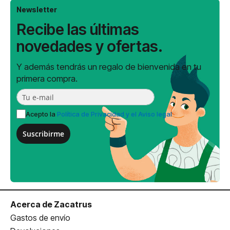
Newsletter
Recibe las últimas
novedades y ofertas.
Y además tendrás un regalo de bienvenida en tu
primera compra.
Acepto la
Política de Privacidad y el Aviso legal
Suscribirme
Acerca de Zacatrus
Gastos de envío