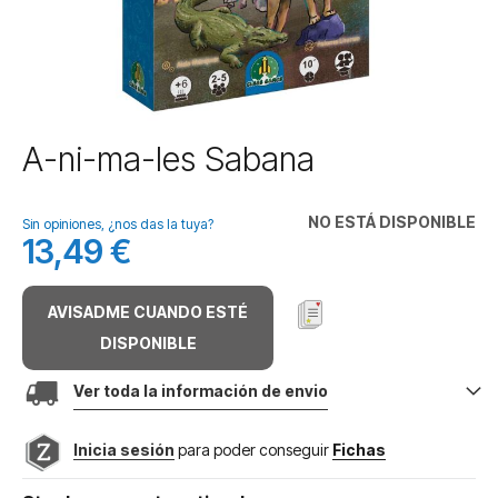
Saltar
A-ni-ma-les Sabana
al
comienzo
de
NO ESTÁ DISPONIBLE
Sin opiniones, ¿nos das la tuya?
la
13,49 €
galería
de
imágenes
AVISADME CUANDO ESTÉ
DISPONIBLE
Ver toda la información de envio
Inicia sesión
para poder conseguir
Fichas