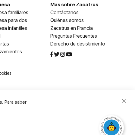
mesa
Más sobre Zacatrus
sa familiares
Contáctanos
esa para dos
Quiénes somos
sa infantiles
Zacatrus en Francia
l
Preguntas Frecuentes
rtas
Derecho de desistimiento
nzamientos
ookies
s. Para saber
Close
Cooki
Bar