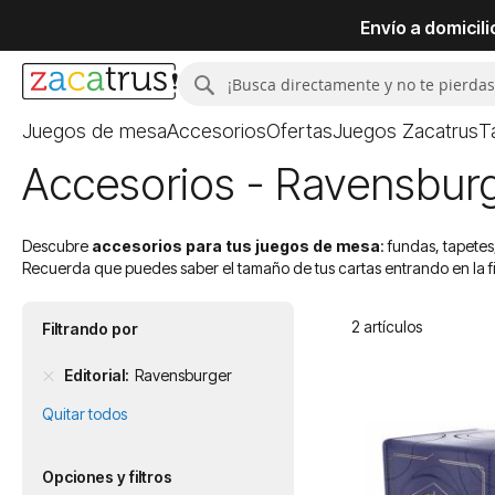
Envío a domicil
Buscar
Buscar
Juegos de mesa
Accesorios
Ofertas
Juegos Zacatrus
T
Accesorios - Ravensbur
Descubre
accesorios para tus juegos de mesa
: fundas, tapet
Recuerda que puedes saber el tamaño de tus cartas entrando en la 
2
artículos
Filtrando por
Editorial
Ravensburger
Quitar todos
Opciones y filtros