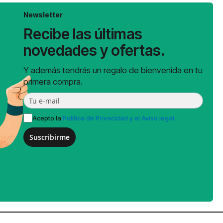
Newsletter
Recibe las últimas
novedades y ofertas.
Y además tendrás un regalo de bienvenida en tu
primera compra.
Acepto la
Política de Privacidad y el Aviso legal
Suscribirme