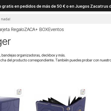
io gratis en pedidos de más de 50 € o en Juegos Zacatrus 
arjeta Regalo
ZACA+ BOX
Eventos
ger
es, bandejas organizadoras, deckbox y más.
ficha del producto correspondiente. También puedes probar con nuestr