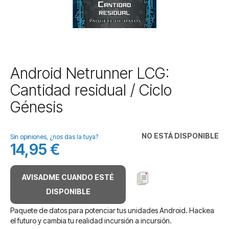
Saltar
Android Netrunner LCG:
al
Cantidad residual / Ciclo
comienzo
de
Génesis
la
galería
de
NO ESTÁ DISPONIBLE
Sin opiniones, ¿nos das la tuya?
imágenes
14,95 €
AVISADME CUANDO ESTÉ
DISPONIBLE
Paquete de datos para potenciar tus unidades Android. Hackea
el futuro y cambia tu realidad incursión a incursión.