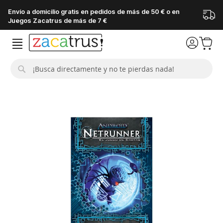
Envío a domicilio gratis en pedidos de más de 50 € o en
Juegos Zacatrus de más de 7 €
Buscar
Saltar
al
final
de
la
galería
de
imágenes