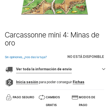
Saltar
Carcassonne mini 4: Minas de
al
oro
comienzo
de
la
NO ESTÁ DISPONIBLE
galería
Sin opiniones, ¿nos das la tuya?
de
imágenes
Ver toda la información de envio
Inicia sesión
para poder conseguir
Fichas
PAGO SEGURO
CAMBIOS
MODOS DE
GRATIS
PAGO