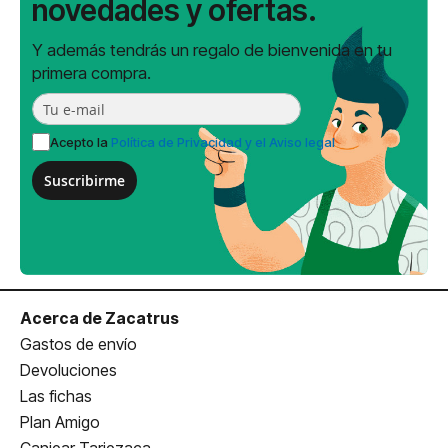
novedades y ofertas.
Y además tendrás un regalo de bienvenida en tu
primera compra.
Acepto la
Política de Privacidad y el Aviso legal
Suscribirme
Acerca de Zacatrus
Gastos de envío
Devoluciones
Las fichas
Plan Amigo