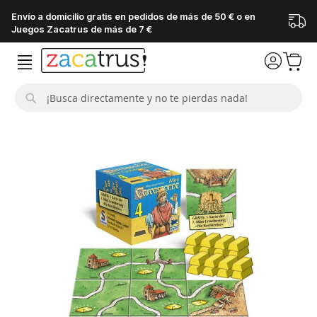
Envío a domicilio gratis en pedidos de más de 50 € o en
Juegos Zacatrus de más de 7 €
Buscar
Saltar
al
final
de
la
galería
de
imágenes