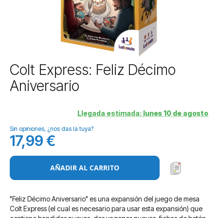
Saltar
Colt Express: Feliz Décimo
al
Aniversario
comienzo
de
la
Llegada estimada:
lunes 10 de agosto
galería
de
Sin opiniones, ¿nos das la tuya?
imágenes
17,99 €
AÑADIR AL CARRITO
"Feliz Décimo Aniversario" es una expansión del juego de mesa
Colt Express (el cual es necesario para usar esta expansión) que