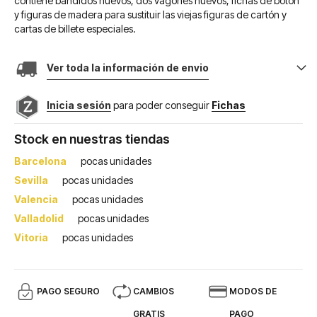
contiene bandidos nuevos, dos vagones nuevos, fichas de botón
y figuras de madera para sustituir las viejas figuras de cartón y
cartas de billete especiales.
Ver toda la información de envio
Inicia sesión
para poder conseguir
Fichas
Stock en nuestras tiendas
Barcelona
pocas unidades
Sevilla
pocas unidades
Valencia
pocas unidades
Valladolid
pocas unidades
Vitoria
pocas unidades
PAGO SEGURO
CAMBIOS
MODOS DE
GRATIS
PAGO