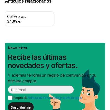
Artículos relacionados
Colt Express
34,99 €
Newsletter
Recibe las últimas
novedades y ofertas.
Y además tendrás un regalo de bienvenida en tu
primera compra.
Acepto la
Política de Privacidad y el Aviso legal
Suscribirme