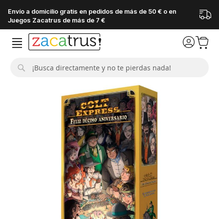
Envío a domicilio gratis en pedidos de más de 50 € o en
Juegos Zacatrus de más de 7 €
Buscar
Saltar
al
final
de
la
galería
de
imágenes