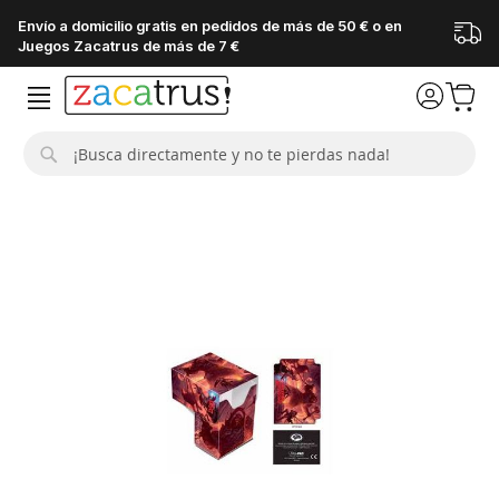
Envío a domicilio gratis en pedidos de más de 50 € o en
Juegos Zacatrus de más de 7 €
Buscar
Saltar
al
final
de
la
galería
de
imágenes