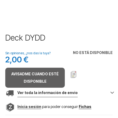
Saltar
Deck DYDD
al
comienzo
de
NO ESTÁ DISPONIBLE
Sin opiniones, ¿nos das la tuya?
la
2,00 €
galería
de
imágenes
AVISADME CUANDO ESTÉ
DISPONIBLE
Ver toda la información de envio
Inicia sesión
para poder conseguir
Fichas