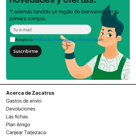
Y además tendrás un regalo de bienvenida en tu
primera compra.
Acepto la
Política de Privacidad y el Aviso legal
Suscribirme
Acerca de Zacatrus
Gastos de envío
Devoluciones
Las fichas
Plan Amigo
Canjear Tarjezaca