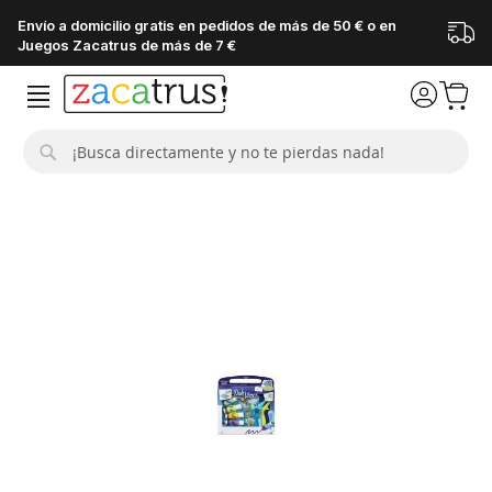
Envío a domicilio gratis en pedidos de más de 50 € o en
Juegos Zacatrus de más de 7 €
Buscar
Saltar
al
final
de
la
galería
de
imágenes