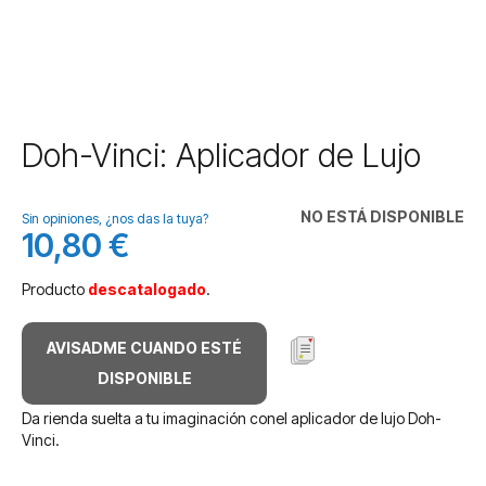
Saltar
Doh-Vinci: Aplicador de Lujo
al
comienzo
de
NO ESTÁ DISPONIBLE
Sin opiniones, ¿nos das la tuya?
la
10,80 €
galería
de
Producto
descatalogado
.
imágenes
AVISADME CUANDO ESTÉ
DISPONIBLE
Da rienda suelta a tu imaginación conel aplicador de lujo Doh-
Vinci.