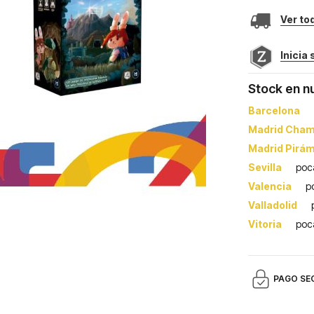
Ver to
Inicia
Stock en n
Barcelona
Madrid Cham
Madrid Pirá
Sevilla
poc
Valencia
p
Valladolid
Vitoria
poc
PAGO SE