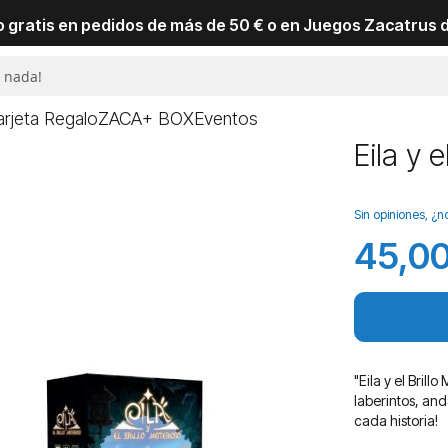
io gratis en pedidos de más de 50 € o en Juegos Zacatrus 
arjeta Regalo
ZACA+ BOX
Eventos
Eila y e
Sin opiniones, ¿n
45,00
"Eila y el Bril
laberintos, and
cada historia!