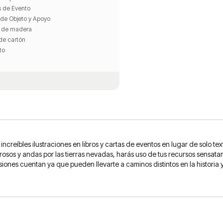
s de Evento
 de Objeto y Apoyo
s de madera
de cartón
to
creíbles ilustraciones en libros y cartas de eventos en lugar de solo text
igrosos y andas por las tierras nevadas, harás uso de tus recursos sensa
ones cuentan ya que pueden llevarte a caminos distintos en la historia y p