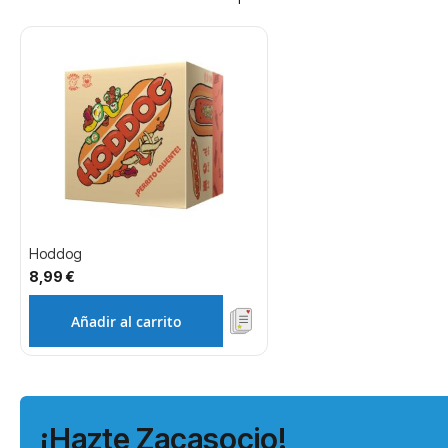
Hoddog
8,99 €
Añadir al carrito
¡Hazte Zacasocio!