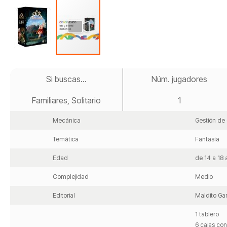
Saltar
al
Si buscas...
Núm. jugadores
comienzo
de
Familiares, Solitario
1
la
galería
de
Mecánica
Gestión de 
imágenes
Temática
Fantasía
Edad
de 14 a 18
Complejidad
Medio
Editorial
Maldito G
1 tablero
6 cajas con