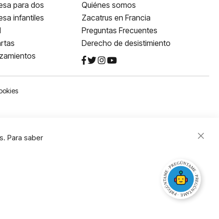
esa para dos
Quiénes somos
sa infantiles
Zacatrus en Francia
l
Preguntas Frecuentes
rtas
Derecho de desistimiento
nzamientos
ookies
s. Para saber
Close
Cooki
Bar