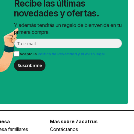
Recibe las últimas
novedades y ofertas.
Y además tendrás un regalo de bienvenida en tu
primera compra.
Acepto la
Política de Privacidad y el Aviso legal
Suscribirme
mesa
Más sobre Zacatrus
sa familiares
Contáctanos