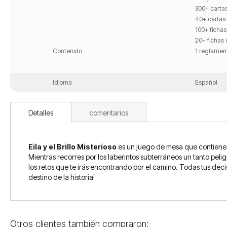
300+ carta
40+ cartas
100+ ficha
20+ fichas 
Contenido
1 reglamen
Idioma
Español
Detalles
comentarios
Eila y el Brillo Misterioso
es un juego de mesa que contiene in
Mientras recorres por los laberintos subterráneos un tanto pel
los retos que te irás encontrando por el camino. Todas tus decisi
destino de la historia!
Otros clientes también compraron: