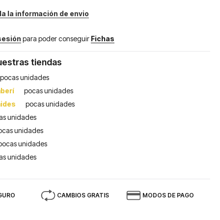
da la información de envio
 sesión
para poder conseguir
Fichas
uestras tiendas
pocas unidades
berí
pocas unidades
mides
pocas unidades
as unidades
ocas unidades
pocas unidades
as unidades
GURO
CAMBIOS GRATIS
MODOS DE PAGO