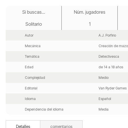
Saltar
al
Si buscas...
Núm. jugadores
comienzo
de
Solitario
1
la
galería
de
Autor
A.J. Porfirio
imágenes
Mecánica
Creación de mazo
Temática
Detectivesca
Edad
de 14 a 18 años
Complejidad
Medio
Editorial
Van Ryder Games
Idioma
Español
Dependencia del idioma
Media
Detalles
comentarios