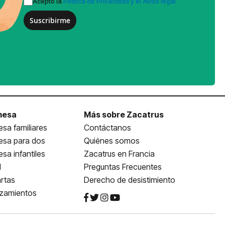
Acepto la
Política de Privacidad y el Aviso legal
Suscribirme
mesa
Más sobre Zacatrus
sa familiares
Contáctanos
esa para dos
Quiénes somos
sa infantiles
Zacatrus en Francia
l
Preguntas Frecuentes
rtas
Derecho de desistimiento
nzamientos