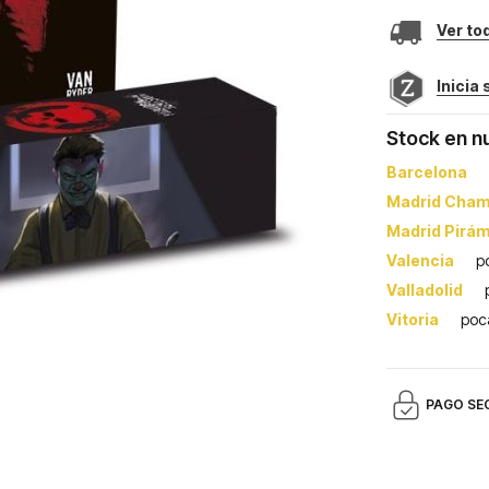
Ver to
Inicia
Stock en n
Barcelona
Madrid Cham
Madrid Pirá
Valencia
p
Valladolid
Vitoria
poc
PAGO SE