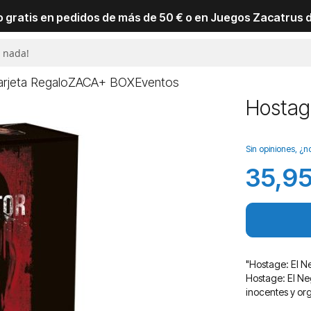
io gratis en pedidos de más de 50 € o en Juegos Zacatrus 
arjeta Regalo
ZACA+ BOX
Eventos
Hostag
Sin opiniones, ¿n
35,95
"Hostage: El N
Hostage: El Ne
inocentes y org