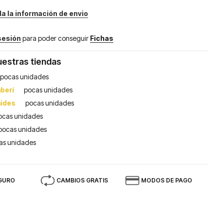
da la información de envio
 sesión
para poder conseguir
Fichas
uestras tiendas
pocas unidades
berí
pocas unidades
mides
pocas unidades
ocas unidades
pocas unidades
as unidades
GURO
CAMBIOS GRATIS
MODOS DE PAGO