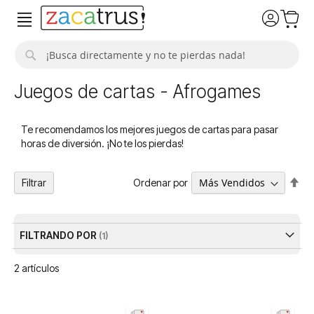
Buscar
Juegos de cartas - Afrogames
Te recomendamos los mejores juegos de cartas para pasar
horas de diversión. ¡No te los pierdas!
Fija
Ordenar por
Filtrar
Dir
De
FILTRANDO POR
2
artículos