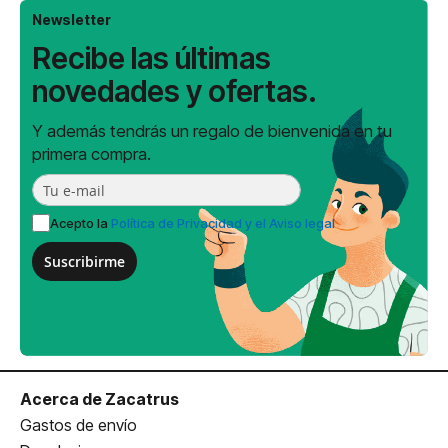
Newsletter
Recibe las últimas
novedades y ofertas.
Y además tendrás un regalo de bienvenida en tu
primera compra.
Acepto la
Política de Privacidad y el Aviso legal
Suscribirme
Acerca de Zacatrus
Gastos de envío